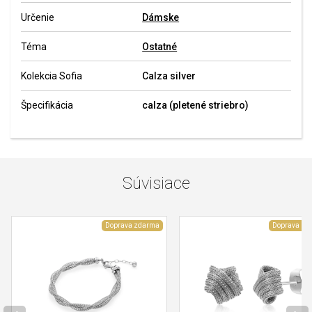
Určenie
Dámske
Téma
Ostatné
Kolekcia Sofia
Calza silver
Špecifikácia
calza (pletené striebro)
Súvisiace
Doprava zdarma
Doprava zd