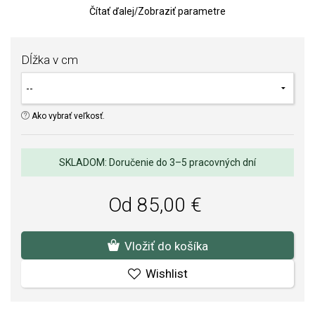
zákona.
Čítať ďalej
/
Zobraziť parametre
Váha: 11 g
TIP: pozrite si, ako vyzerá celý Calza set na žene.
Dĺžka v cm
Ako vybrať veľkosť.
SKLADOM: Doručenie do 3–5 pracovných dní
Od 85,00 €
Vložiť do košíka
Wishlist