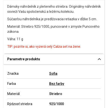
Dámsky náhrdelník z pleteného striebra. Originálny náhrdelník
osvieži Vašu spoločenskú a ležérnu kolekciu.
Súčasťou náhrdelníka je predlžovacia retiazka v dĺžke 5 cm.
Materiál: Striebro 925/1000, puncované v zmysle Puncového
zákona.
Váha: 11 g
TIP: pozrite si, ako vyzerá celý Calza set na žene.
Parametre produktu
Značka
Sofia
Farba
Bez farby
Materiál
Striebro
Rýdzosť striebra
925/1000