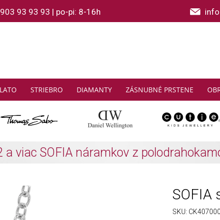
903 93 93 93
|
po-pi: 8-16h
inf
LATO
STRIEBRO
DIAMANTY
ZÁSNUBNÉ PRSTENE
OB
THOMAS SABO: Zbierajte a ušetrite
Zistiť viac
SOFIA s
SKU:
CK40700