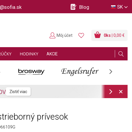
SK
o@sofia.sk
Blog
Môj účet
0
ks
| 0,00 €
RÚČKY
HODINKY
AKCIE
Next
Next
trieborný prívesok
066109G