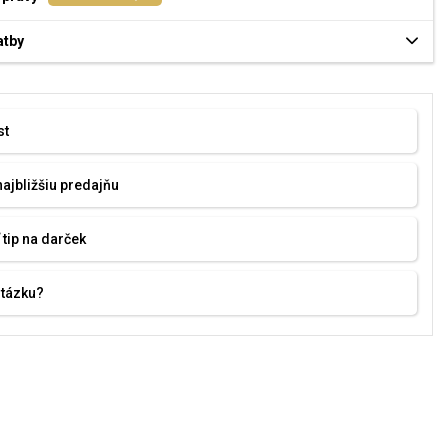
atby
st
najbližšiu predajňu
 tip na darček
otázku?