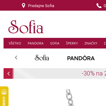
Predajne Sofia
0
VŠETKO
PANDORA
SOFIA
ŠPERKY
ZNAČKY
Z
Previous
Previous