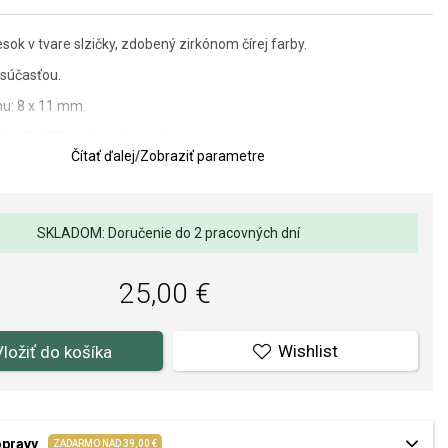
esok v tvare slzičky, zdobený zirkónom čírej farby.
súčasťou.
u: 8 x 11 mm.
ku: 8 x 17 mm (s úchytom).
Čítať ďalej
/
Zobraziť parametre
lov a spracovania je pre nás prvoradá. Povrchová úprava a osadenie
ňov a perál spĺňa náročné požiadavky.
SKLADOM: Doručenie do 2 pracovných dní
25,00 €
Wishlist
Vložiť do košíka
opravy
ZADARMO NAD 39,00 €