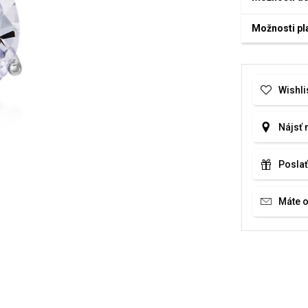
Možnosti pl
Wishli
Nájsť 
Poslať
Máte 