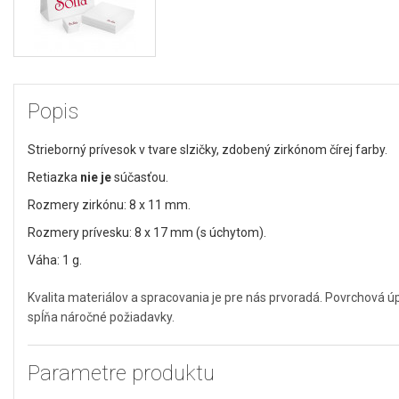
Popis
Strieborný prívesok v tvare slzičky, zdobený zirkónom čírej farby.
Retiazka
nie je
súčasťou.
Rozmery zirkónu: 8 x 11 mm.
Rozmery prívesku: 8 x 17 mm (s úchytom).
Váha: 1 g.
Kvalita materiálov a spracovania je pre nás prvoradá. Povrchová 
spĺňa náročné požiadavky.
Parametre produktu