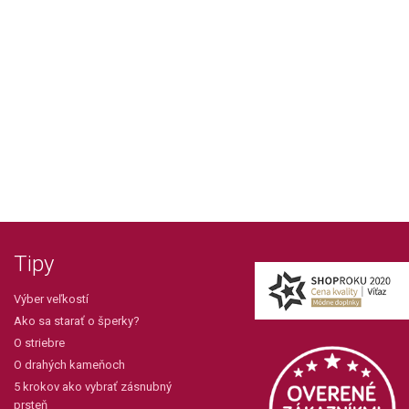
Tipy
Výber veľkostí
Ako sa starať o šperky?
O striebre
O drahých kameňoch
5 krokov ako vybrať zásnubný
prsteň