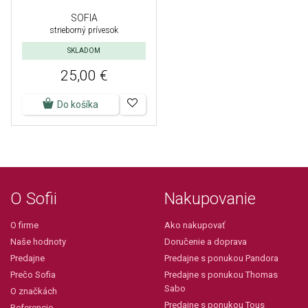
SOFIA
strieborný prívesok
SKLADOM
25,00 €
Do košíka
O Sofii
Nakupovanie
O firme
Ako nakupovať
Naše hodnoty
Doručenie a doprava
Predajne
Predajne s ponukou Pandora
Prečo Sofia
Predajne s ponukou Thomas
Sabo
O značkách
Predajne s ponukou Tous
Referencie