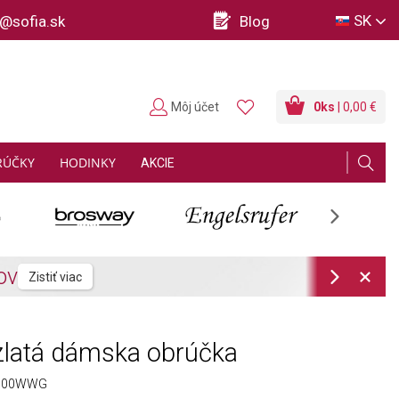
SK
o@sofia.sk
Blog
Môj účet
0
ks
| 0,00 €
RÚČKY
HODINKY
AKCIE
Next
Next
zlatá dámska obrúčka
3,00WWG