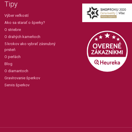
Tipy
Výber veľkostí
Ako sa starať o šperky?
O striebre
O drahých kameňoch
5 krokov ako vybrať zásnubný
prsteň
O perlách
Blog
O diamantoch
Gravírovanie šperkov
Servis šperkov