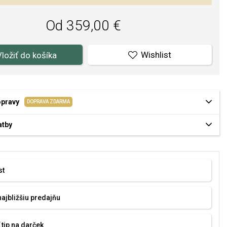
Od 359,00 €
Wishlist
Vložiť do košíka
opravy
DOPRAVA ZDARMA
atby
st
najbližšiu predajňu
 tip na darček