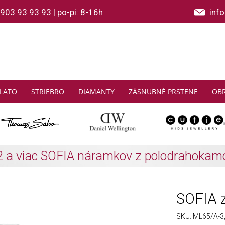
903 93 93 93
|
po-pi: 8-16h
inf
LATO
STRIEBRO
DIAMANTY
ZÁSNUBNÉ PRSTENE
OB
THOMAS SABO: Zbierajte a ušetrite
Zistiť viac
SOFIA 
SKU:
ML65/A-