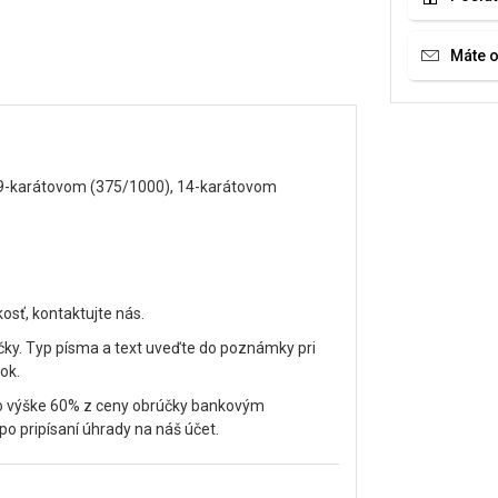
Máte 
v 9-karátovom (375/1000), 14-karátovom
kosť, kontaktujte nás.
účky. Typ písma a text uveďte do poznámky pri
ok.
vo výške 60% z ceny obrúčky bankovým
 pripísaní úhrady na náš účet.