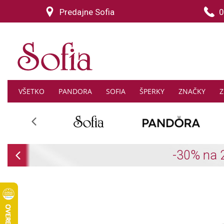
Predajne Sofia
0
VŠETKO
PANDORA
SOFIA
ŠPERKY
ZNAČKY
Z
Previous
Previous