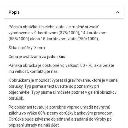
Popis
Pánska obrúčka z bieleho zlata. Je možné si zvoliť
vyhotovenie v 9-karátovom (375/1000), 14-karátovom
(585/1000) alebo 18-karátovom zlate (750/1000).
Šírka obrúčky: 3 mm.
Cena je uvádzaná za
jeden kus
.
Pánska obrúčka je dostupné vo veľkosti 60 - 70, ak si želáte
inú veľkosť, kontaktujte nás.
K obrúčkam je možnosť vybrať si gravírovanie, ktoré je v cene
obrúčky. Typ písma a text uveďte do poznámky pri
objednávke. Typy písma si môžete pozrieť v galérii obrázkov
obrúčok.
Po objednaní tovaru je potrebné vopred uhradiť nevratnú
zálohu vo výške 60% z ceny obrúčky bankovým prevodom.
Obrúčka bude záväzne objednaná a zadaná do výroby po
pripísaní úhrady na náš účet.