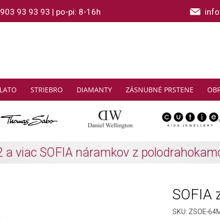
903 93 93 93
|
po-pi: 8-16h
inf
LATO
STRIEBRO
DIAMANTY
ZÁSNUBNÉ PRSTENE
OB
THOMAS SABO: Zbierajte a ušetrite
Zistiť viac
SOFIA z
SKU:
ZSOE-64