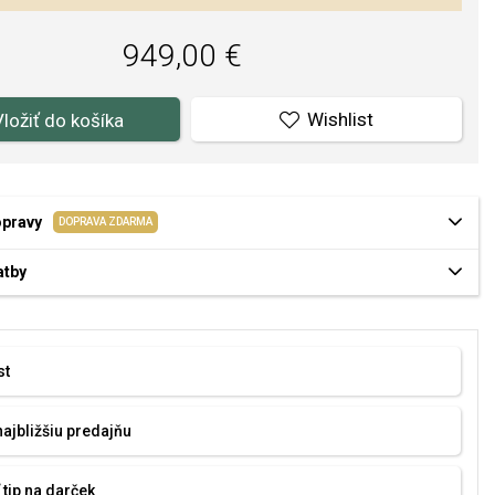
949,00 €
Wishlist
Vložiť do košíka
opravy
DOPRAVA ZDARMA
atby
st
najbližšiu predajňu
 tip na darček