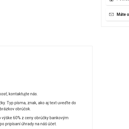
Máte 
kosť, kontaktujte nás.
čky. Typ písma, znak, ako aj text uveďte do
obrázkov obrúčok.
vo výške 60% z ceny obrúčky bankovým
 pripísaní úhrady na náš účet.