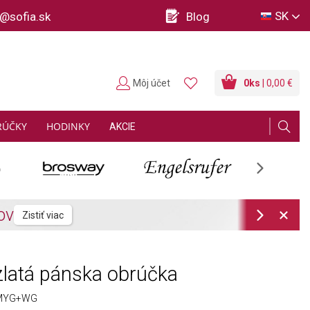
SK
o@sofia.sk
Blog
Môj účet
0
ks
| 0,00 €
RÚČKY
HODINKY
AKCIE
Next
Next
latá pánska obrúčka
MYG+WG