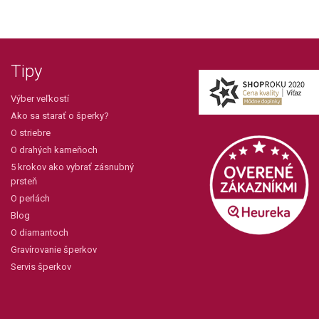
Tipy
Výber veľkostí
Ako sa starať o šperky?
O striebre
O drahých kameňoch
5 krokov ako vybrať zásnubný
prsteň
O perlách
Blog
O diamantoch
Gravírovanie šperkov
Servis šperkov