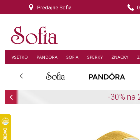
Predajne Sofia
0
VŠETKO
PANDORA
SOFIA
ŠPERKY
ZNAČKY
Z
Previous
Previous