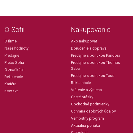
O Sofii
Nakupovanie
O firme
Ako nakupovať
Naše hodnoty
Doručenie a doprava
Predajne
Predajne s ponukou Pandora
Prečo Sofia
Predajne s ponukou Thomas
Sabo
O značkách
Predajne s ponukou Tous
Referencie
Reklamácie
Kariéra
Vrátenie a výmena
Kontakt
Časté otázky
Obchodné podmienky
Ochrana osobných údajov
Vernostný program
Aktuálna ponuka
O cookies