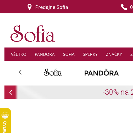
Predajne Sofia
0
VŠETKO
PANDORA
SOFIA
ŠPERKY
ZNAČKY
Z
Previous
Previous