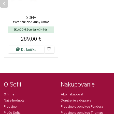
SOFIA
zlaté náušnice kruhy karma
SKLADOM: Doručenie 3–5 dní
289,00 €
Do košíka
O Sofii
Nakupovanie
O firme
Ako nakupovať
Naše hodnoty
Doručenie a doprava
Predajne
Predajne s ponukou Pandora
Prečo Sofia
Predajne s ponukou Thomas