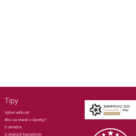
Tipy
Výber veľkostí
Ako sa starať o šperky?
O striebre
O drahých kameňoch