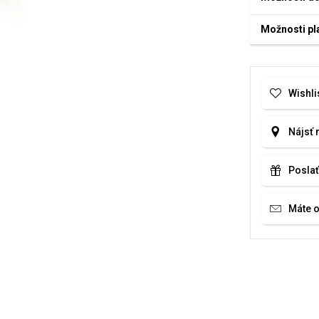
Možnosti pl
Wishli
Nájsť 
Poslať
Máte 