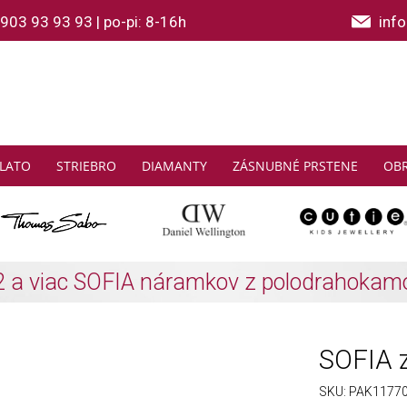
903 93 93 93
|
po-pi: 8-16h
inf
LATO
STRIEBRO
DIAMANTY
ZÁSNUBNÉ PRSTENE
OB
THOMAS SABO: Zbierajte a ušetrite
Zistiť viac
SOFIA z
SKU:
PAK1177