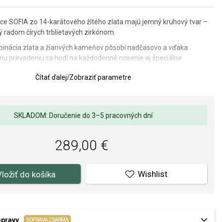
e SOFIA zo 14-karátového žltého zlata majú jemný kruhový tvar –
 radom čírych trblietavých zirkónom.
inácia zlata a žiarivých kameňov pôsobí nadčasovo a vďaka
mu prevedeniu sa hodí na každodenné nosenie aj špeciálne
Čítať ďalej
/
Zobraziť parametre
SKLADOM: Doručenie do 3–5 pracovných dní
lov a spracovania je pre nás prvoradá. Povrchová úprava a osadenie
ňov a perál spĺňa náročné požiadavky.
289,00 €
Wishlist
Vložiť do košíka
opravy
DOPRAVA ZDARMA