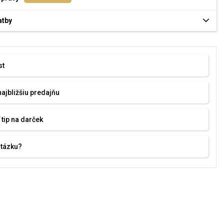
atby
st
najbližšiu predajňu
 tip na darček
otázku?