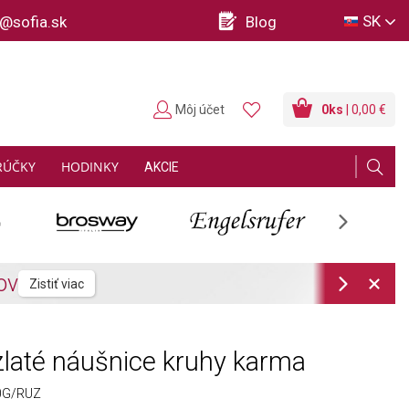
SK
o@sofia.sk
Blog
Môj účet
0
ks
| 0,00 €
RÚČKY
HODINKY
AKCIE
Next
Next
laté náušnice kruhy karma
0G/RUZ