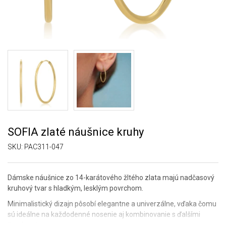
SOFIA zlaté náušnice kruhy
SKU:
PAC311-047
Dámske náušnice zo 14-karátového žltého zlata majú nadčasový
kruhový tvar s hladkým, lesklým povrchom.
Minimalistický dizajn pôsobí elegantne a univerzálne, vďaka čomu
sú ideálne na každodenné nosenie aj kombinovanie s ďalšími
šperkami.