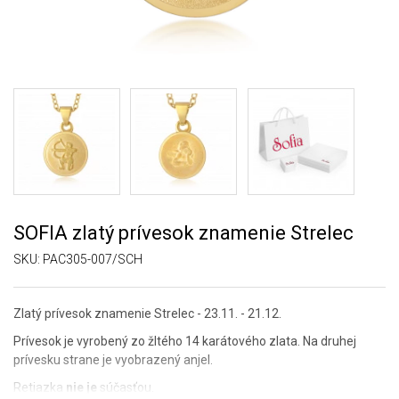
SOFIA zlatý prívesok znamenie Strelec
SKU:
PAC305-007/SCH
Zlatý prívesok znamenie Strelec -
23.11. - 21.12.
Prívesok je vyrobený zo žltého 14 karátového zlata. Na druhej
prívesku strane je vyobrazený anjel.
Retiazka
nie je
súčasťou.