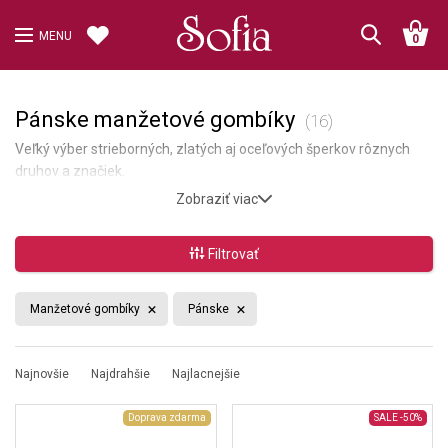
MENU
0
Pánske manžetové gombíky
(16)
Veľký výber strieborných, zlatých aj oceľových šperkov rôznych
druhov a značiek.
Zobraziť viac
Filtrovať
Manžetové gombíky
Pánske
Najnovšie
Najdrahšie
Najlacnejšie
Doprava zdarma
SALE
-50%