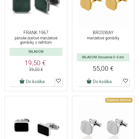
FRANK 1967
BROSWAY
pánske oceľové manžetové
manžetové gombíky
gombíky s nefritom
SKLADOM
SKLADOM: Doručenie 3–5 dní
19,50 €
55,00 €
39,00 €
Do košíka
Do košíka
Doprava zdarma