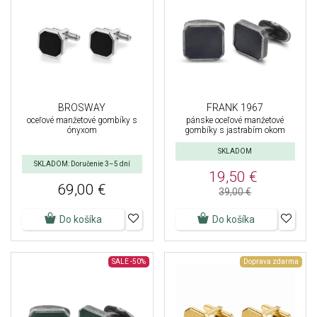
BROSWAY
FRANK 1967
oceľové manžetové gombíky s
pánske oceľové manžetové
ónyxom
gombíky s jastrabím okom
SKLADOM
SKLADOM: Doručenie 3–5 dní
19,50 €
69,00 €
39,00 €
Do košíka
Do košíka
SALE
-50%
Doprava zdarma