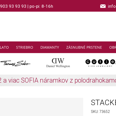
903 93 93 93
|
po-pi: 8-16h
inf
LATO
STRIEBRO
DIAMANTY
ZÁSNUBNÉ PRSTENE
OB
THOMAS SABO: Zbierajte a ušetrite
Zistiť viac
STACKE
SKU:
73652