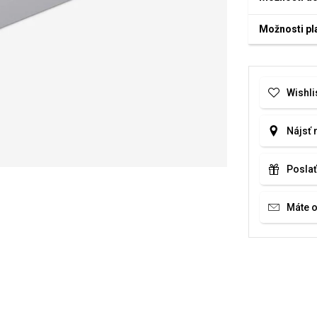
Možnosti pl
Wishli
Nájsť 
Poslať
Máte 