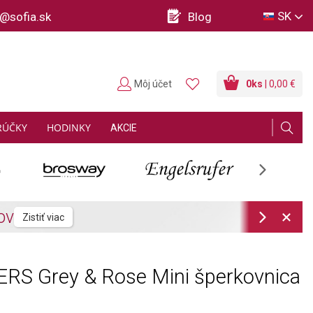
SK
o@sofia.sk
Blog
Môj účet
0
ks
| 0,00 €
RÚČKY
HODINKY
AKCIE
Next
Next
RS Grey & Rose Mini šperkovnica