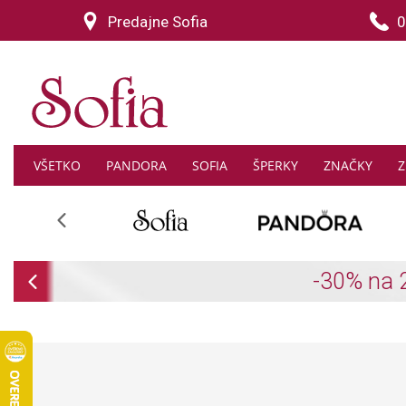
Predajne Sofia
0
VŠETKO
PANDORA
SOFIA
ŠPERKY
ZNAČKY
Z
Previous
Previous