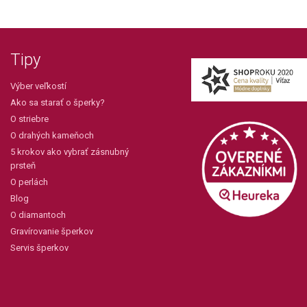
Tipy
Výber veľkostí
Ako sa starať o šperky?
O striebre
O drahých kameňoch
5 krokov ako vybrať zásnubný
prsteň
O perlách
Blog
O diamantoch
Gravírovanie šperkov
Servis šperkov