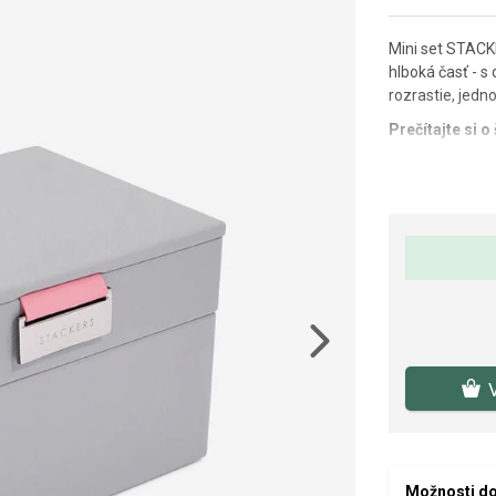
Mini set STACK
hlboká časť - s
rozrastie, jedn
Prečítajte si 
Šperkovnica je
Rozmery šperkov
Veľkosť Stacker
"Mini".
Šperky a hodink
Next
Možnosti d