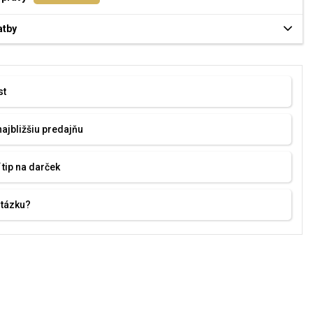
atby
st
najbližšiu predajňu
 tip na darček
otázku?