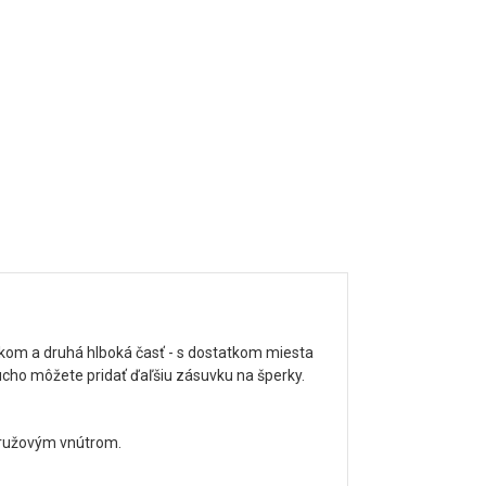
kom a druhá hlboká časť - s dostatkom miesta
ducho môžete pridať ďaľšiu zásuvku na šperky.
 ružovým vnútrom.