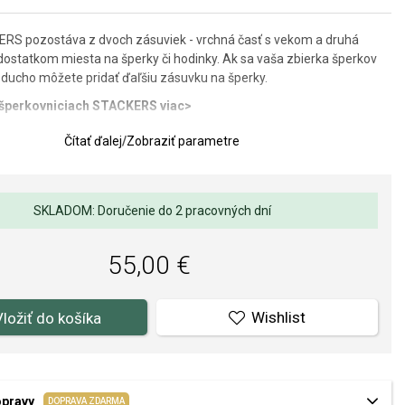
ERS pozostáva z dvoch zásuviek - vrchná časť s vekom a druhá
 dostatkom miesta na šperky či hodinky. Ak sa vaša zbierka šperkov
oducho môžete pridať ďaľšiu zásuvku na šperky.
o šperkovniciach STACKERS viac>
 vyrobená zo šedej syntetickej kože so zamatovým ružovým vnútrom.
Čítať ďalej
/
Zobraziť parametre
nice: 18 x 12,5 x 11,5 cm.
s: Mini (small) - je kompatibilná s ďalšími zásuvkami s rozmerom
SKLADOM: Doručenie do 2 pracovných dní
y na obrázku nie sú súčasťou, ide len o ilustračné zobrazenie.
55,00 €
Wishlist
Vložiť do košíka
opravy
DOPRAVA ZDARMA