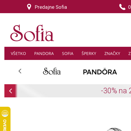
Predajne Sofia
0
VŠETKO
PANDORA
SOFIA
ŠPERKY
ZNAČKY
Z
Previous
Previous