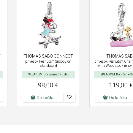
T
THOMAS SABO CONNECT
THOMAS SAB
h
prívesok Peanuts™ Snoopy on
prívesok Peanuts™ Cha
skateboard
with Woodstock in sw
SKLADOM: Doručenie 3–5 dní
SKLADOM: Doručenie 3
98,00 €
119,00 €
Do košíka
Do košíka