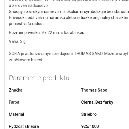
a zároveň nadčasovo.
Snoopy so širokým úsmevom a okuliarmi symbolizuje bezstarostno
Prívesok dodá vášmu náramku alebo retiazke originálny charakte
priniesť veľa radosti.
Rozmer prívesku: 9 x 22 mm s karabínkou.
Váha: 3 g.
SOFIA je autorizovaným predajcom THOMAS SABO. Môžete si byť is
značkovom balení.
Parametre produktu
Značka
Thomas Sabo
Farba
Čierna
,
Bez farby
Materiál
Striebro
Rýdzosť striebra
925/1000