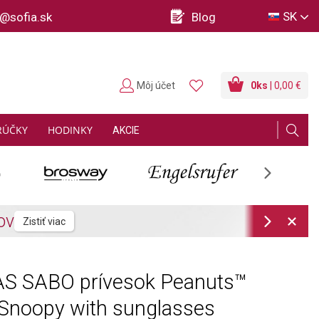
SK
o@sofia.sk
Blog
Môj účet
0
ks
| 0,00 €
RÚČKY
HODINKY
AKCIE
Next
Next
 SABO prívesok Peanuts™
Snoopy with sunglasses