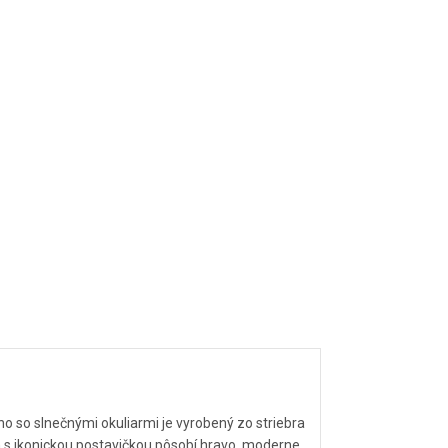
so slnečnými okuliarmi je vyrobený zo striebra
jn s ikonickou postavičkou pôsobí hravo, moderne