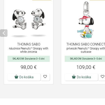
THOMAS SABO
THOMAS SABO CONNEC
náušnice Peanuts™ Snoopy with
prívesok Peanuts™ Snoopy wit
white zirconia
suitcase
SKLADOM: Doručenie 3–5 dní
SKLADOM: Doručenie 3–5 dní
98,00 €
109,00 €
Do košíka
Do košíka