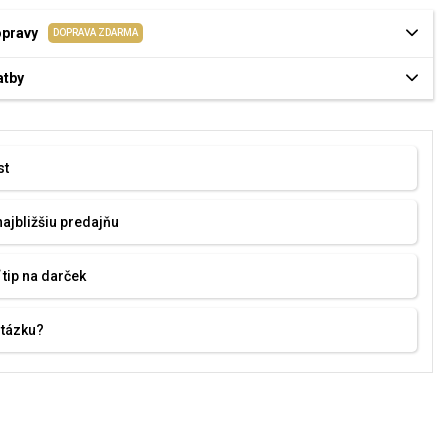
opravy
DOPRAVA ZDARMA
atby
st
najbližšiu predajňu
 tip na darček
otázku?