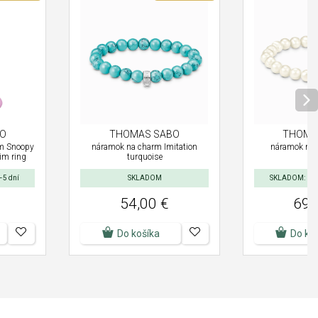
O
THOMAS SABO
THOMA
rm Snoopy
náramok na charm Imitation
náramok na 
im ring
turquoise
–5 dní
SKLADOM
SKLADOM: Doru
54,00 €
69,
Do košíka
Do ko