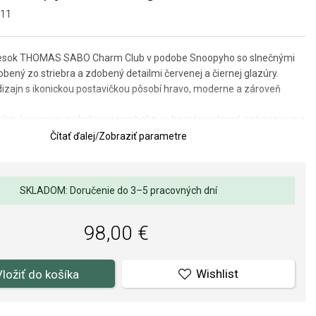
-11
ívesok THOMAS SABO Charm Club v podobe Snoopyho so slnečnými
robený zo striebra a zdobený detailmi červenej a čiernej glazúry.
dizajn s ikonickou postavičkou pôsobí hravo, moderne a zároveň
kým úsmevom a okuliarmi symbolizuje bezstarostnosť, optimizmus a
ho dňa. Prívesok dodá vášmu náramku alebo retiazke originálny
Čítať ďalej
/
Zobraziť parametre
pomenie, že aj malé momenty môžu priniesť veľa radosti.
u: 9 x 22 mm s karabínkou.
SKLADOM: Doručenie do 3–5 pracovných dní
izovaným predajcom THOMAS SABO. Môžete si byť istí, že kupujete
98,00 €
rk v kompletnom značkovom balení.
Wishlist
Vložiť do košíka