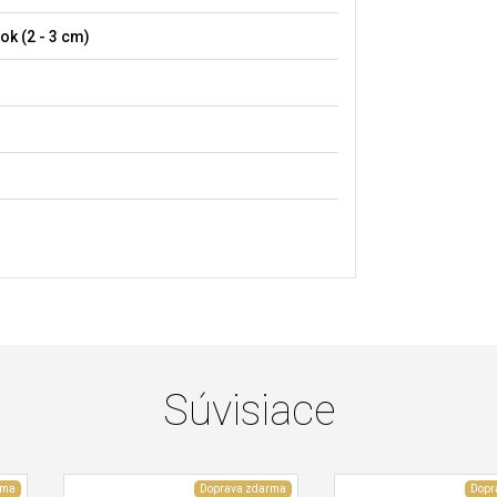
ok (2 - 3 cm)
Súvisiace
rma
Doprava zdarma
Dopr