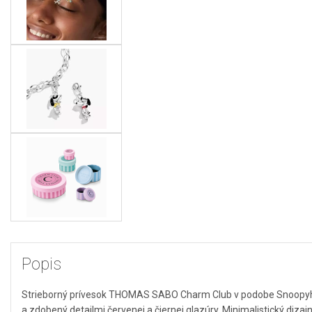
Popis
Strieborný prívesok THOMAS SABO Charm Club v podobe Snoopyho 
a zdobený detailmi červenej a čiernej glazúry. Minimalistický diza