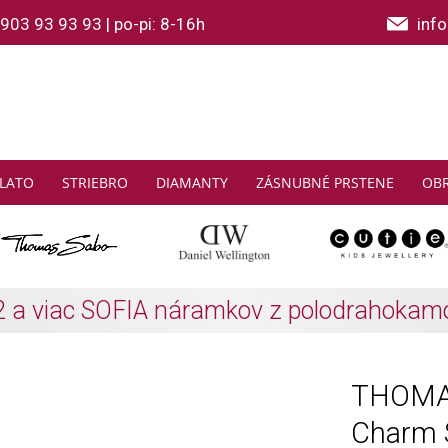
903 93 93 93
|
po-pi: 8-16h
inf
LATO
STRIEBRO
DIAMANTY
ZÁSNUBNÉ PRSTENE
OB
THOMAS SABO: Zbierajte a ušetrite
Zistiť viac
THOMAS
Charm 