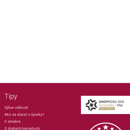
Tipy
Výber veľkostí
Ako sa starať o šperky?
O striebre
O drahých kameňoch