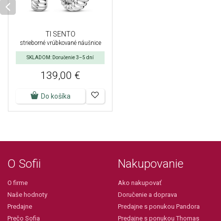
TI SENTO
strieborné vrúbkované náušnice
SKLADOM: Doručenie 3–5 dní
139,00 €
Do košíka
O Sofii
Nakupovanie
O firme
Ako nakupovať
Naše hodnoty
Doručenie a doprava
Predajne
Predajne s ponukou Pandora
Prečo Sofia
Predajne s ponukou Thomas