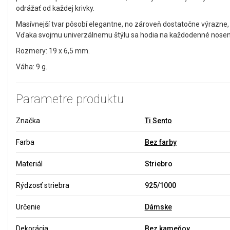
odrážať od každej krivky.
Masívnejší tvar pôsobí elegantne, no zároveň dostatočne výrazne, 
Vďaka svojmu univerzálnemu štýlu sa hodia na každodenné nosenie 
Rozmery: 19 x 6,5 mm.
Váha: 9 g.
Parametre produktu
Značka
Ti Sento
Farba
Bez farby
Materiál
Striebro
Rýdzosť striebra
925/1000
Určenie
Dámske
Dekorácia
Bez kameňov