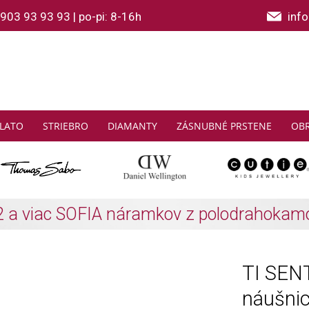
903 93 93 93
|
po-pi: 8-16h
inf
LATO
STRIEBRO
DIAMANTY
ZÁSNUBNÉ PRSTENE
OB
THOMAS SABO: Zbierajte a ušetrite
Zistiť viac
TI SENT
náušni