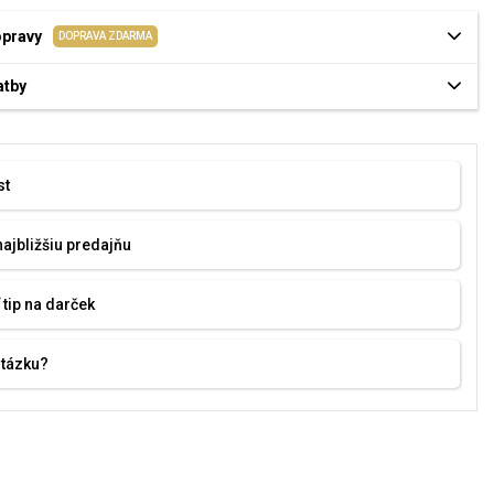
opravy
DOPRAVA ZDARMA
atby
st
najbližšiu predajňu
 tip na darček
otázku?