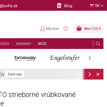
SK
o@sofia.sk
Blog
Môj účet
0
ks
| 0,00 €
RÚČKY
HODINKY
AKCIE
Next
Next
O strieborné vrúbkované
ce