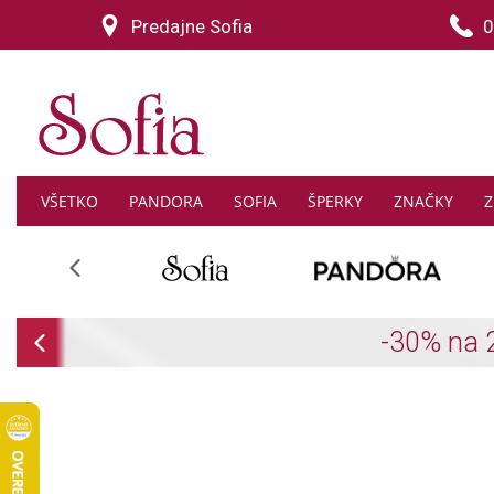
Predajne Sofia
0
VŠETKO
PANDORA
SOFIA
ŠPERKY
ZNAČKY
Z
Previous
Previous