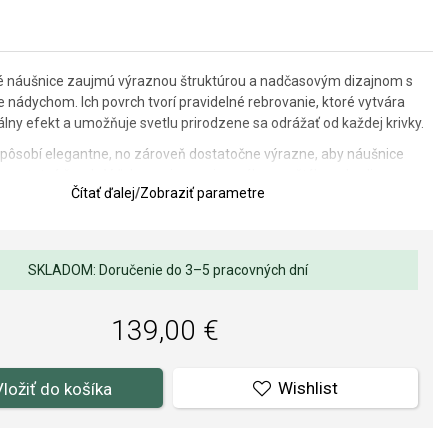
né náušnice zaujmú výraznou štruktúrou a nadčasovým dizajnom s
nádychom. Ich povrch tvorí pravidelné rebrovanie, ktoré vytvára
lny efekt a umožňuje svetlu prirodzene sa odrážať od každej krivky.
r pôsobí elegantne, no zároveň dostatočne výrazne, aby náušnice
samostatný šperk. Vďaka svojmu univerzálnemu štýlu sa hodia na
Čítať ďalej
/
Zobraziť parametre
nie aj na doplnenie sofistikovanejšieho outfitu.
6,5 mm.
SKLADOM: Doručenie do 3–5 pracovných dní
139,00 €
Wishlist
Vložiť do košíka