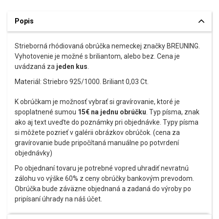
Popis
Strieborná rhódiovaná obrúčka nemeckej značky BREUNING.
Vyhotovenie je možné s briliantom, alebo bez. Cena je
uvádzaná za
jeden kus
.
Materiál: Striebro 925/1000. Briliant 0,03 Ct.
K obrúčkam je možnosť vybrať si gravírovanie, ktoré je
spoplatnené sumou
15€ na jednu obrúčku
. Typ písma, znak
ako aj text uveďte do poznámky pri objednávke. Typy písma
si môžete pozrieť v galérii obrázkov obrúčok. (cena za
gravírovanie bude pripočítaná manuálne po potvrdení
objednávky)
Po objednaní tovaru je potrebné vopred uhradiť nevratnú
zálohu vo výške 60% z ceny obrúčky bankovým prevodom.
Obrúčka bude záväzne objednaná a zadaná do výroby po
pripísaní úhrady na náš účet.