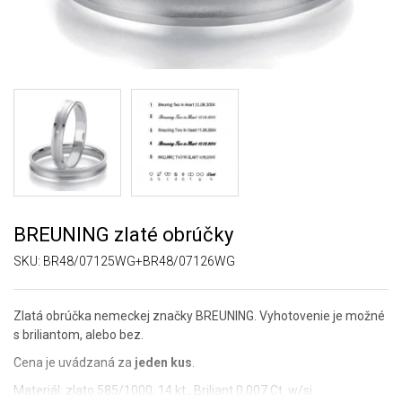
BREUNING zlaté obrúčky
SKU:
BR48/07125WG+BR48/07126WG
Zlatá obrúčka nemeckej značky BREUNING. Vyhotovenie je možné
s briliantom, alebo bez.
Cena je uvádzaná za
jeden kus
.
Materiál: zlato 585/1000, 14 kt., Briliant 0,007 Ct. w/si.