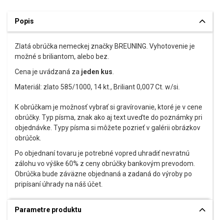
Popis
Zlatá obrúčka nemeckej značky BREUNING. Vyhotovenie je
možné s briliantom, alebo bez.
Cena je uvádzaná za
jeden kus
.
Materiál: zlato 585/1000, 14 kt., Briliant 0,007 Ct. w/si.
K obrúčkam je možnosť vybrať si gravírovanie, ktoré je v cene
obrúčky. Typ písma, znak ako aj text uveďte do poznámky pri
objednávke. Typy písma si môžete pozrieť v galérii obrázkov
obrúčok.
Po objednaní tovaru je potrebné vopred uhradiť nevratnú
zálohu vo výške 60% z ceny obrúčky bankovým prevodom.
Obrúčka bude záväzne objednaná a zadaná do výroby po
pripísaní úhrady na náš účet.
Parametre produktu