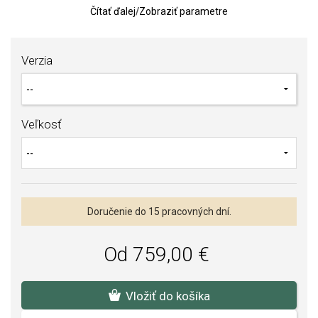
Čítať ďalej
/
Zobraziť parametre
K obrúčkam je možnosť vybrať si gravírovanie, ktoré je v cene
obrúčky. Typ písma, znak ako aj text uveďte do poznámky pri
objednávke. Typy písma si môžete pozrieť v galérii obrázkov
Verzia
obrúčok.
Po objednaní tovaru je potrebné vopred uhradiť nevratnú zálohu
vo výške 60% z ceny obrúčky bankovým prevodom. Obrúčka bude
záväzne objednaná a zadaná do výroby po pripísaní úhrady na náš
Veľkosť
účet.
Doručenie do 15 pracovných dní.
Od 759,00 €
Vložiť do košíka