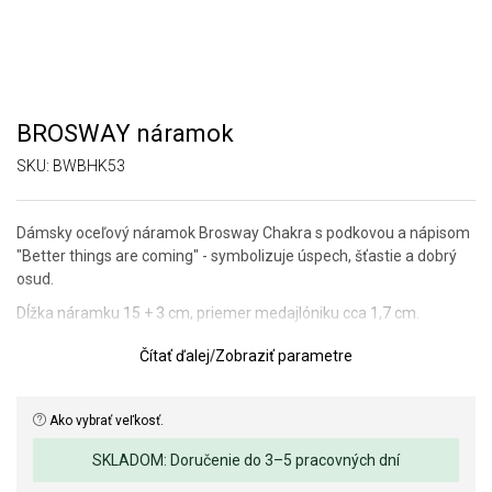
BROSWAY náramok
SKU:
BWBHK53
Dámsky oceľový náramok Brosway Chakra s podkovou a nápisom
"Better things are coming" - symbolizuje úspech, šťastie a dobrý
osud.
Dĺžka náramku 15 + 3 cm, priemer medajlóniku cca 1,7 cm.
Čítať ďalej
/
Zobraziť parametre
SOFIA je autorizovaným predajcom BROSWAY. Môžete si byť istí,
že kupujete originálny šperk v kompletnom značkovom balení.
Ako vybrať veľkosť.
SKLADOM: Doručenie do 3–5 pracovných dní