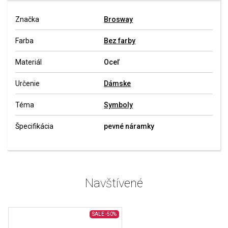
Značka
Brosway
Farba
Bez farby
Materiál
Oceľ
Určenie
Dámske
Téma
Symboly
Špecifikácia
pevné náramky
Navštívené
SALE
-50%