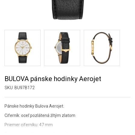
BULOVA pánske hodinky Aerojet
SKU:
BU97B172
Pánske hodinky Bulova Aerojet.
Ciferník: oceľ pozlátená žltým zlatom
Priemer ciferníku: 47 mm
Remienok hodiniek: koža čiernej farby