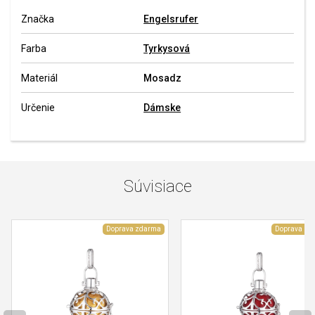
Značka
Engelsrufer
Farba
Tyrkysová
Materiál
Mosadz
Určenie
Dámske
Súvisiace
Doprava zdarma
Doprava zd