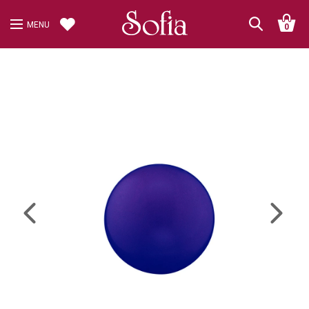
MENU
0
Previous
Next