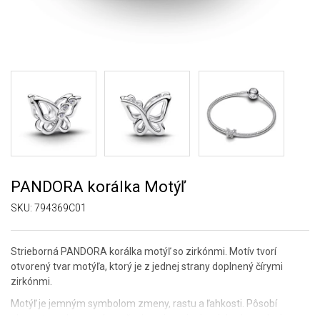
PANDORA korálka Motýľ
SKU:
794369C01
Strieborná PANDORA korálka motýľ so zirkónmi. Motív tvorí
otvorený tvar motýľa, ktorý je z jednej strany doplnený čírymi
zirkónmi.
Motýľ je jemným symbolom zmeny, rastu a ľahkosti. Pôsobí
elegantne a hravo zároveň, ako pripomienka slobody a odvahy