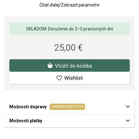
Čítať ďalej
/
Zobraziť parametre
kráčať v ústrety novým začiatkom.
Rozmer korálky: mm.
Váha: g.
SKLADOM: Doručenie do 3–5 pracovných dní
SOFIA je autorizovaným predajcom PANDORA
(www.Pandora.net). Môžete si byť istí, že kupujete originálny šperk
25,00 €
v kompletnom značkovom balení.
Vložiť do košíka
Wishlist
Možnosti dopravy
ZADARMO NAD 39,00 €
Možnosti platby