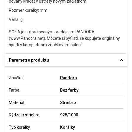
odvahy kráčať v ústrety novým začiatkom.
Rozmer korálky: mm.
Váha: g.
SOFIA je autorizovaným predajcom PANDORA
(www.Pandora.net). Môžete si byť istí, že kupujete originálny
šperk v kompletnom značkovom balení.
Parametre produktu
Značka
Pandora
Farba
Bez farby
Materiál
Striebro
Rýdzosť striebra
925/1000
Typ korálky
Korálky