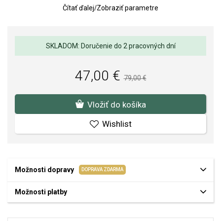
SOFIA je autorizovaným predajcom PANDORA
Čítať ďalej
/
Zobraziť parametre
(www.Pandora.net). Môžete si byť istí, že kupujete originálny šperk
v kompletnom značkovom balení.
SKLADOM: Doručenie do 2 pracovných dní
47,00 €
79,00 €
Vložiť do košíka
Wishlist
Možnosti dopravy
DOPRAVA ZDARMA
Možnosti platby