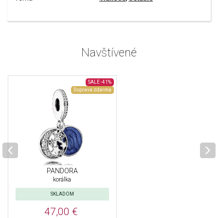
Navštívené
SALE
-41%
Doprava zdarma
PANDORA
korálka
SKLADOM
47,00 €