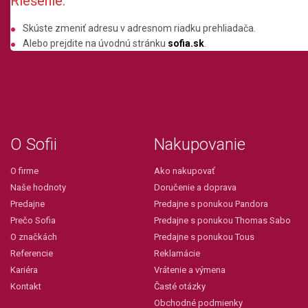
Riešenie:
Skúste zmeniť adresu v adresnom riadku prehliadača.
Alebo prejdite na úvodnú stránku
sofia.sk
.
O Sofii
Nakupovanie
O firme
Ako nakupovať
Naše hodnoty
Doručenie a doprava
Predajne
Predajne s ponukou Pandora
Prečo Sofia
Predajne s ponukou Thomas Sabo
O značkách
Predajne s ponukou Tous
Referencie
Reklamácie
Kariéra
Vrátenie a výmena
Kontakt
Časté otázky
Obchodné podmienky