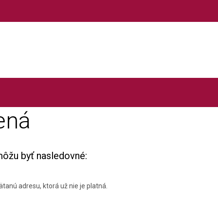
ená
môžu byť nasledovné:
tanú adresu, ktorá už nie je platná.