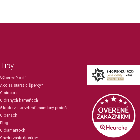
Tipy
Výber veľkostí
Ako sa starať o šperky?
O striebre
O drahých kameňoch
5 krokov ako vybrať zásnubný prsteň
O perlách
Blog
O diamantoch
Gravírovanie šperkov