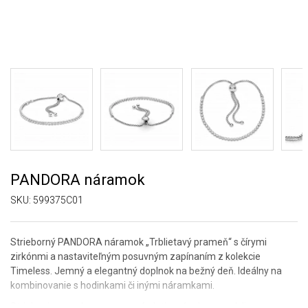
PANDORA náramok
SKU:
599375C01
Strieborný PANDORA náramok „Trblietavý prameň“ s čírymi
zirkónmi a nastaviteľným posuvným zapínaním z kolekcie
Timeless. Jemný a elegantný doplnok na bežný deň. Ideálny na
kombinovanie s hodinkami či inými náramkami.
Striebro je povrchovo upravené platinovým kovom ródiom.