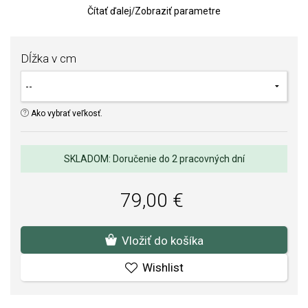
Čítať ďalej
/
Zobraziť parametre
Hmotnosť: 2 g
SOFIA je autorizovaným predajcom PANDORA
Dĺžka v cm
(www.Pandora.net). Môžete si byť istí, že kupujete originálny šperk
v kompletnom značkovom balení.
Ako vybrať veľkosť.
SKLADOM: Doručenie do 2 pracovných dní
79,00 €
Vložiť do košíka
Wishlist