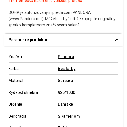
TIP:
Pomôcka na určenie veľkosti prsteňa
SOFIA je autorizovaným predajcom PANDORA
(www.Pandora.net). Môžete si byť istí, že kupujete originálny
šperk v kompletnom značkovom balení.
Parametre produktu
Značka
Pandora
Farba
Bez farby
Materiál
Striebro
Rýdzosť striebra
925/1000
Určenie
Dámske
Dekorácia
S kameňom