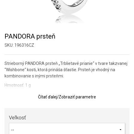
PANDORA prsteň
SKU:
196316CZ
Strieborný PANDORA prsteň „Trblietavé prianie“ v tvare takzvanej
“Wishbone“ kosti, ktorá prináša šťastie. Prsteň je vhodný na
kombinovanie s inými prsteňmi.
Hmotnosť: 1 g
Čítať ďalej
/
Zobraziť parametre
TIP:
Pomôcka na určenie veľkosti prsteňa
SOFIA je autorizovaným predajcom PANDORA
(www.Pandora.net). Môžete si byť istí, že kupujete originálny šperk
Veľkosť
v kompletnom značkovom balení.