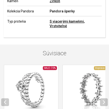
Kameň
Zirkón
Kolekcia Pandora
Pandora šperky
Typ prsteňa
S viacerými kameňmi
,
Vrstviteľné
Súvisiace
SALE
-70%
Doprava zd