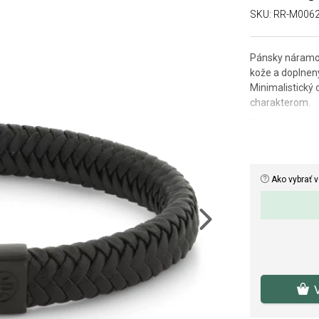
SKU:
RR-M0062
Pánsky náramok
kože a doplnen
Minimalistický
charakterom.
Čierna farebná
každodenným aj
ktorí preferujú 
Šírka náramku:
Ako vybrať v
Dĺžka náramku:
Next