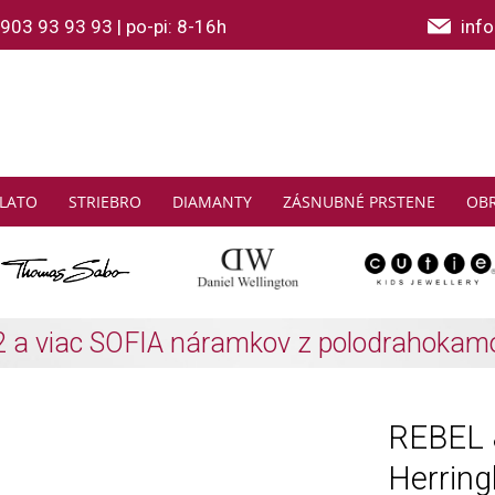
903 93 93 93
|
po-pi: 8-16h
inf
LATO
STRIEBRO
DIAMANTY
ZÁSNUBNÉ PRSTENE
OB
THOMAS SABO: Zbierajte a ušetrite
Zistiť viac
REBEL 
Herrin