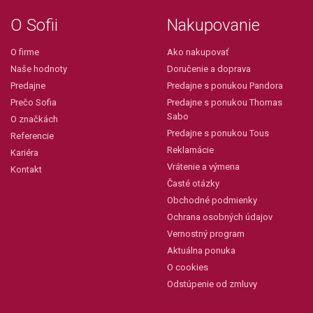
O Sofii
Nakupovanie
O firme
Ako nakupovať
Naše hodnoty
Doručenie a doprava
Predajne
Predajne s ponukou Pandora
Prečo Sofia
Predajne s ponukou Thomas
Sabo
O značkách
Predajne s ponukou Tous
Referencie
Reklamácie
Kariéra
Vrátenie a výmena
Kontakt
Časté otázky
Obchodné podmienky
Ochrana osobných údajov
Vernostný program
Aktuálna ponuka
O cookies
Odstúpenie od zmluvy