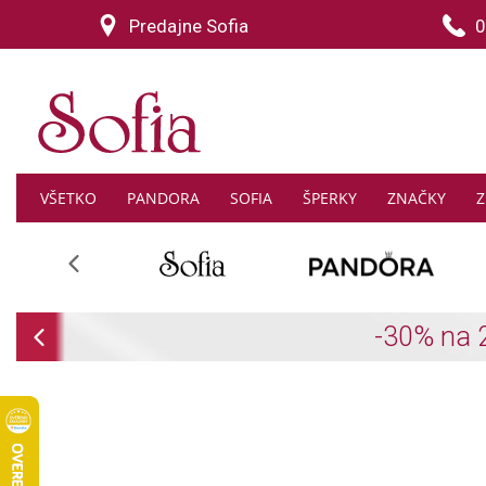
Predajne Sofia
0
VŠETKO
PANDORA
SOFIA
ŠPERKY
ZNAČKY
Z
Previous
Previous