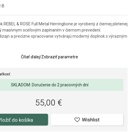
-B
 REBEL & ROSE Full Metal Herringbone je vyrobený z čiernej pletenej
ý masívnym oceľovým zapínaním v čiernom prevedení.
 dizajn a precízne spracovanie vytvárajú moderný doplnok s výrazným
 kombinácia pôsobí nadčasovo, elegantne a ľahko sa kombinuje s
Čítať ďalej
/
Zobraziť parametre
 formálnejším outfitom. Náramok je ideálnou voľbou pre mužov,
čistý dizajn a kvalitné materiály.
 9 mm.
eľkosť.
 19 cm.
SKLADOM: Doručenie do 2 pracovných dní
55,00 €
Wishlist
Vložiť do košíka