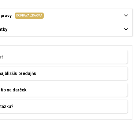
opravy
DOPRAVA ZDARMA
atby
st
najbližšiu predajňu
 tip na darček
otázku?