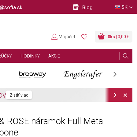
SK
o@sofia.sk
Blog
Môj účet
0
ks
| 0,00 €
RÚČKY
HODINKY
AKCIE
Next
Next
& ROSE náramok Full Metal
gbone