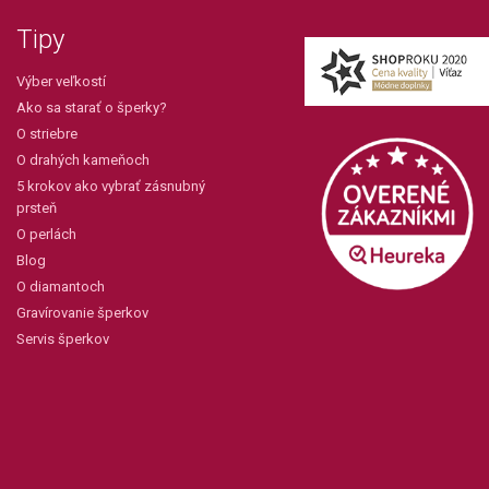
Tipy
Výber veľkostí
Ako sa starať o šperky?
O striebre
O drahých kameňoch
5 krokov ako vybrať zásnubný
prsteň
O perlách
Blog
O diamantoch
Gravírovanie šperkov
Servis šperkov