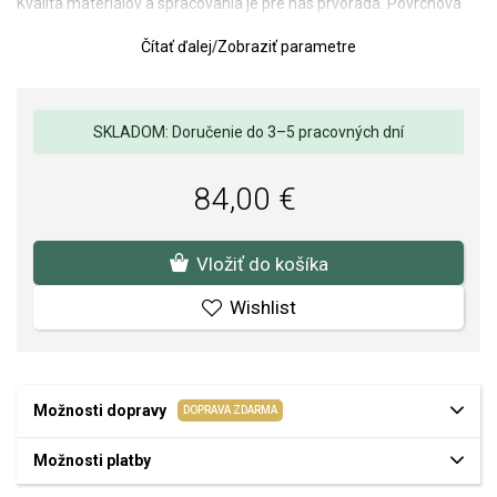
Kvalita materiálov a spracovania je pre nás prvoradá. Povrchová
úprava a osadenie akostných kameňov a perál spĺňa náročné
Čítať ďalej
/
Zobraziť parametre
požiadavky.
SKLADOM: Doručenie do 3–5 pracovných dní
84,00 €
Vložiť do košíka
Wishlist
Možnosti dopravy
DOPRAVA ZDARMA
Možnosti platby