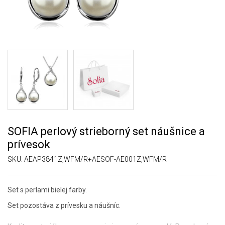
SOFIA perlový strieborný set náušnice a
prívesok
SKU:
AEAP3841Z,WFM/R+AESOF-AE001Z,WFM/R
Set s perlami bielej farby.
Set pozostáva z prívesku a náušníc.