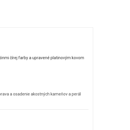
ónmi čírej farby a upravené platinovým kovom
úprava a osadenie akostných kameňov a perál