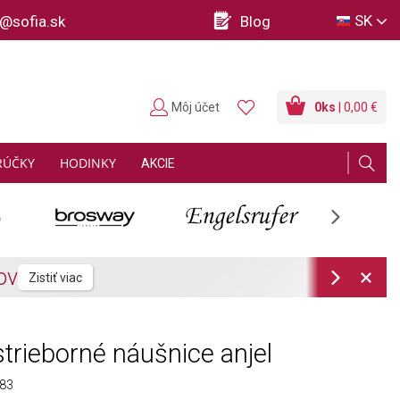
SK
o@sofia.sk
Blog
Môj účet
0
ks
| 0,00 €
RÚČKY
HODINKY
AKCIE
Next
Next
trieborné náušnice anjel
83