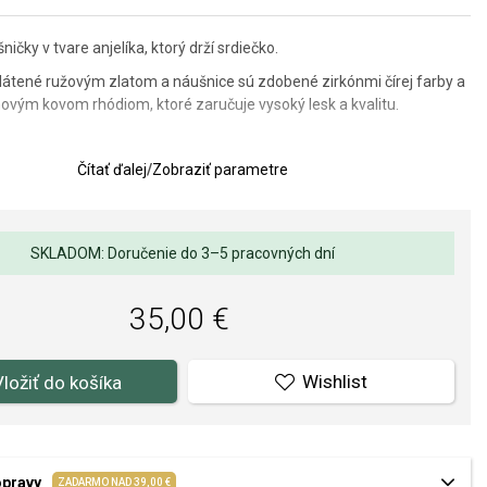
ičky v tvare anjelíka, ktorý drží srdiečko.
zlátené ružovým zlatom a náušnice sú zdobené zirkónmi čírej farby a
ovým kovom rhódiom, ktoré zaručuje vysoký lesk a kvalitu.
Čítať ďalej
/
Zobraziť parametre
ce: 10 mm.
lov a spracovania je pre nás prvoradá. Povrchová úprava a osadenie
ňov a perál spĺňa náročné požiadavky.
SKLADOM: Doručenie do 3–5 pracovných dní
35,00 €
Wishlist
Vložiť do košíka
opravy
ZADARMO NAD 39,00 €