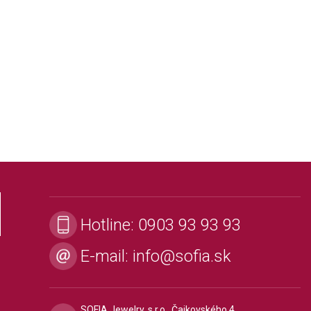
Hotline:
0903 93 93 93
E-mail:
info@sofia.sk
SOFIA Jewelry, s.r.o., Čajkovského 4,