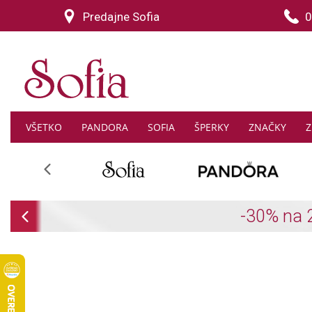
Predajne Sofia
0
VŠETKO
PANDORA
SOFIA
ŠPERKY
ZNAČKY
Z
Previous
Previous