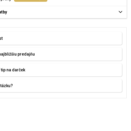
atby
st
najbližšiu predajňu
 tip na darček
otázku?