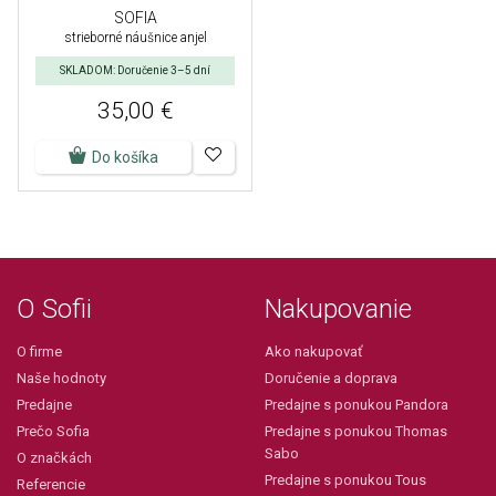
SOFIA
strieborné náušnice anjel
SKLADOM: Doručenie 3–5 dní
35,00 €
Do košíka
O Sofii
Nakupovanie
O firme
Ako nakupovať
Naše hodnoty
Doručenie a doprava
Predajne
Predajne s ponukou Pandora
Prečo Sofia
Predajne s ponukou Thomas
Sabo
O značkách
Predajne s ponukou Tous
Referencie