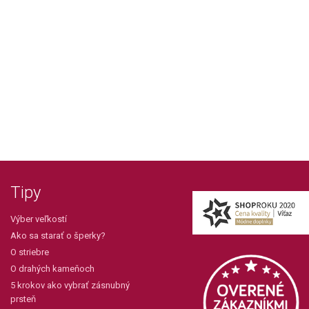
Tipy
Výber veľkostí
Ako sa starať o šperky?
O striebre
O drahých kameňoch
5 krokov ako vybrať zásnubný
prsteň