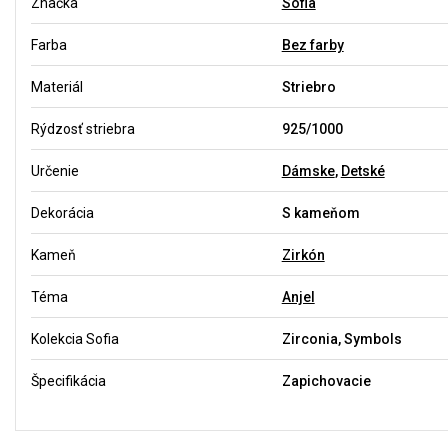
Značka
Sofia
Farba
Bez farby
Materiál
Striebro
Rýdzosť striebra
925/1000
Určenie
Dámske
,
Detské
Dekorácia
S kameňom
Kameň
Zirkón
Téma
Anjel
Kolekcia Sofia
Zirconia, Symbols
Špecifikácia
Zapichovacie