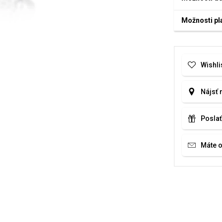
Možnosti pl
Wishli
Nájsť 
Poslať
Máte 