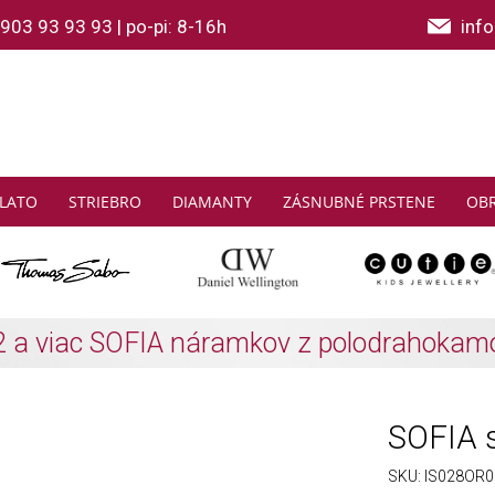
903 93 93 93
|
po-pi: 8-16h
inf
LATO
STRIEBRO
DIAMANTY
ZÁSNUBNÉ PRSTENE
OB
THOMAS SABO: Zbierajte a ušetrite
Zistiť viac
SOFIA s
SKU:
IS028OR0