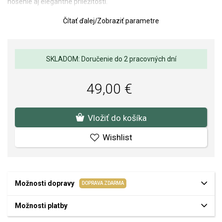
nosenie aj elegantné príležitosti.
Priemer náušníc: 50 mm.
Čítať ďalej
/
Zobraziť parametre
Váha: 5 g.
SKLADOM: Doručenie do 2 pracovných dní
49,00 €
Vložiť do košíka
Wishlist
Možnosti dopravy
DOPRAVA ZDARMA
Možnosti platby