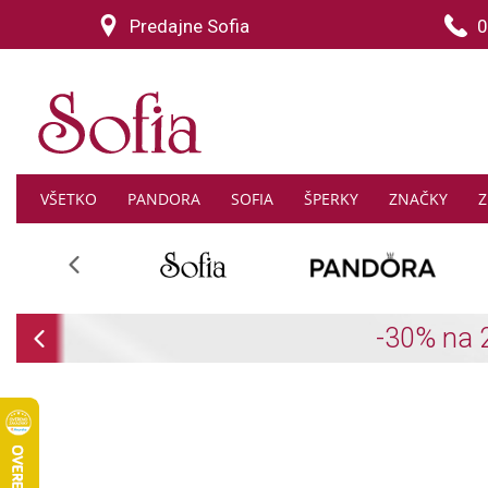
Predajne Sofia
0
VŠETKO
PANDORA
SOFIA
ŠPERKY
ZNAČKY
Z
Previous
Previous