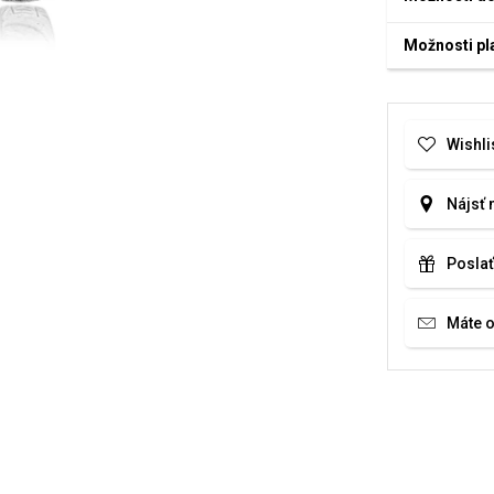
Možnosti pl
Wishli
Nájsť 
Poslať
Máte 