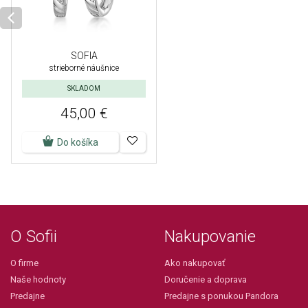
SOFIA
strieborné náušnice
SKLADOM
45,00 €
Do košíka
O Sofii
Nakupovanie
O firme
Ako nakupovať
Naše hodnoty
Doručenie a doprava
Predajne
Predajne s ponukou Pandora