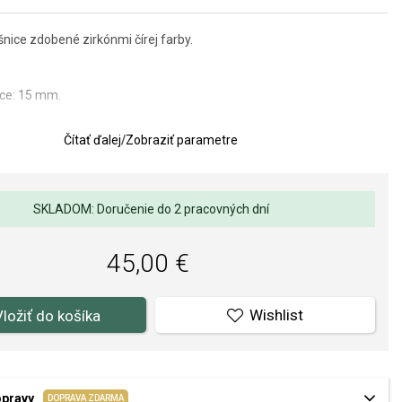
nice zdobené zirkónmi čírej farby.
ice: 15 mm.
lov a spracovania je pre nás prvoradá. Povrchová úprava a osadenie
Čítať ďalej
/
Zobraziť parametre
ňov a perál spĺňa náročné požiadavky.
SKLADOM: Doručenie do 2 pracovných dní
45,00 €
Wishlist
Vložiť do košíka
opravy
DOPRAVA ZDARMA