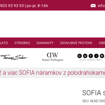
903 93 93 93
|
po-pi: 8-16h
inf
LATO
STRIEBRO
DIAMANTY
ZÁSNUBNÉ PRSTENE
OB
THOMAS SABO: Zbierajte a ušetrite
Zistiť viac
SOFIA s
SKU:
AEAE100