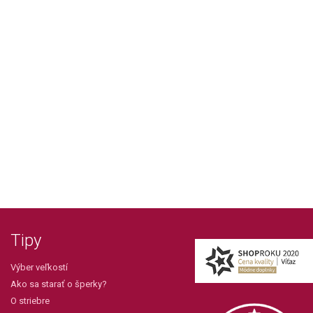
Tipy
Výber veľkostí
Ako sa starať o šperky?
O striebre