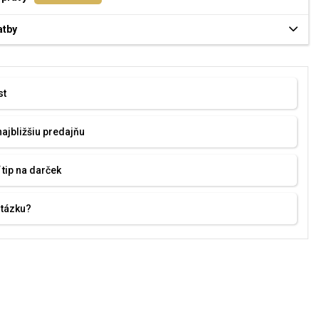
atby
st
najbližšiu predajňu
 tip na darček
otázku?