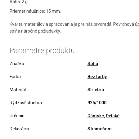
Váha: 2 g.
Priemer náušnice: 15 mm.
Kvalita materiálov a spracovania je pre nás prvoradá. Povrchová 
spĺňa náročné požiadavky.
Parametre produktu
Značka
Sofia
Farba
Bez farby
Materiál
Striebro
Rýdzosť striebra
925/1000
Určenie
Dámske
,
Detské
Dekorácia
S kameňom