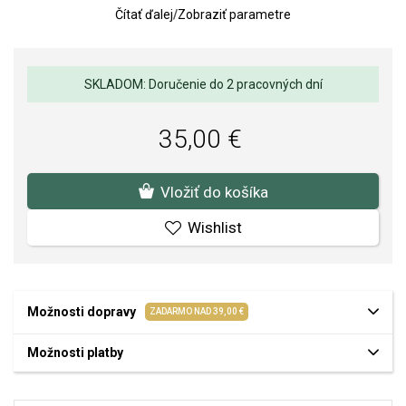
Šperky PEARLS sú osadené sladkovodnými kultivovanými perlami
Čítať ďalej
/
Zobraziť parametre
najvyššej kvality AAA.
Farebnosť perly sa môže mierne líšiť od vyobrazenia na obrázku –
perla môže mať viac odleskov do zelena, do modra či fialova -
SKLADOM: Doručenie do 2 pracovných dní
nakoľko sa jedná o prírodnú perlu je tento jav prirodzený.
Typ zapínania: napichovacie - puzetka.
35,00 €
Veľkosť náušnice: 9 x 9 mm, veľkosť perly 6,5 mm
Váha: 2 g
Vložiť do košíka
Kvalita materiálov a spracovania je pre nás prvoradá. Povrchová
Wishlist
úprava a osadenie akostných kameňov a perál spĺňa náročné
požiadavky.
Možnosti dopravy
ZADARMO NAD 39,00 €
Možnosti platby