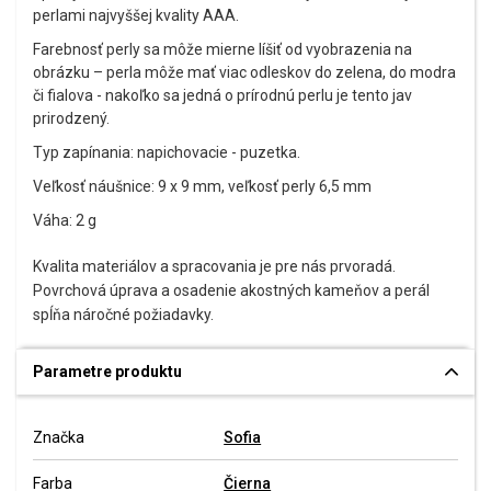
perlami najvyššej kvality AAA.
Farebnosť perly sa môže mierne líšiť od vyobrazenia na
obrázku – perla môže mať viac odleskov do zelena, do modra
či fialova - nakoľko sa jedná o prírodnú perlu je tento jav
prirodzený.
Typ zapínania: napichovacie - puzetka.
Veľkosť náušnice: 9 x 9 mm, veľkosť perly 6,5 mm
Váha: 2 g
Kvalita materiálov a spracovania je pre nás prvoradá.
Povrchová úprava a osadenie akostných kameňov a perál
spĺňa náročné požiadavky.
Parametre produktu
Značka
Sofia
Farba
Čierna