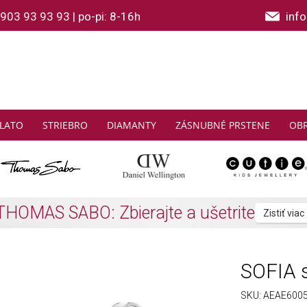
903 93 93 93
|
po-pi: 8-16h
inf
LATO
STRIEBRO
DIAMANTY
ZÁSNUBNÉ PRSTENE
OB
2 a viac SOFIA náramkov z polodrahokam
SOFIA s
SKU:
AEAE6005