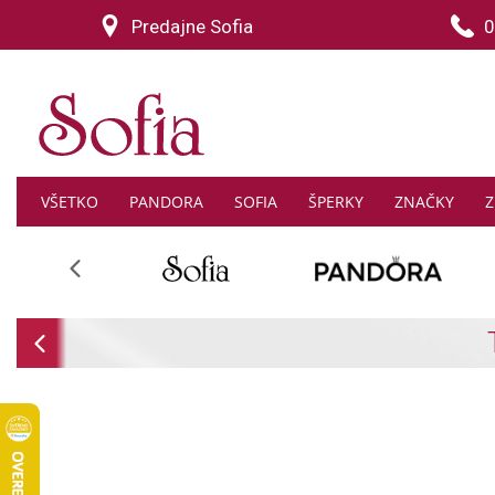
Predajne Sofia
0
VŠETKO
PANDORA
SOFIA
ŠPERKY
ZNAČKY
Z
Previous
-30% na 
Previous