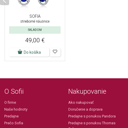
SOFIA
strieborné náušnice
SKLADOM
49,00 €
Do košíka
O Sofii
Nakupovanie
O firme
Ako nakupovať
Naše hodnoty
Doručenie a doprava
Predajne
Predajne s ponukou Pandora
Prečo Sofia
Predajne s ponukou Thomas