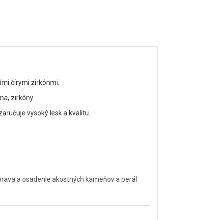
i čírymi zirkónmi.
a, zirkóny.
ručuje vysoký lesk a kvalitu.
úprava a osadenie akostných kameňov a perál