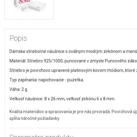
Popis
Dámske strieborné náušnice s oválnym modrým zirkónom a menším
Materiál: Striebro 925/1000, puncované v zmysle Puncového zákon
Striebro je povrchovo upravené platinovým kovom rhódiom, ktoré za
Typ zapínania: napichovacie - puzetka.
Váha: 2 g.
Veľkosť náušnice: 8 x 26 mm, veľkosť zirkónu 6 x 8 mm.
Kvalita materiálov a spracovania je pre nás prvoradá. Povrchová 
spĺňa náročné požiadavky.