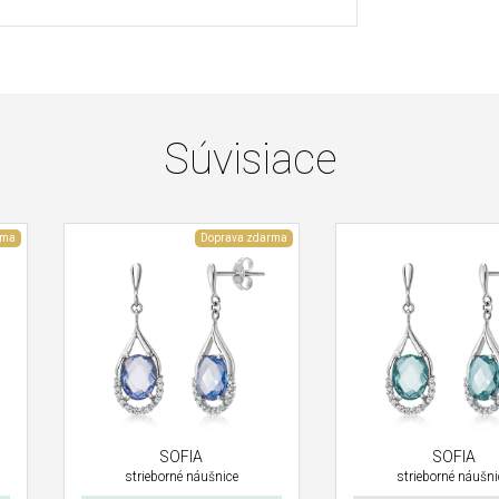
Súvisiace
rma
Doprava zdarma
SOFIA
SOFIA
strieborné náušnice
strieborné náušni