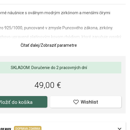
rné náušnice s oválnym modrým zirkónom a menšími čírymi
ebro 925/1000, puncované v zmysle Puncového zákona, zirkóny.
vrchovo upravené platinovým kovom rhódiom, ktoré zaručuje vysoký
Čítať ďalej
/
Zobraziť parametre
napichovacie - puzetka.
SKLADOM: Doručenie do 2 pracovných dní
e: 8 x 26 mm, veľkosť zirkónu 6 x 8 mm.
lov a spracovania je pre nás prvoradá. Povrchová úprava a osadenie
49,00 €
ňov a perál spĺňa náročné požiadavky.
Wishlist
Vložiť do košíka
opravy
DOPRAVA ZDARMA