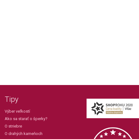
Tipy
Výber veľkostí
Ako sa starať o šperky?
O striebre
O drahých kameňoch