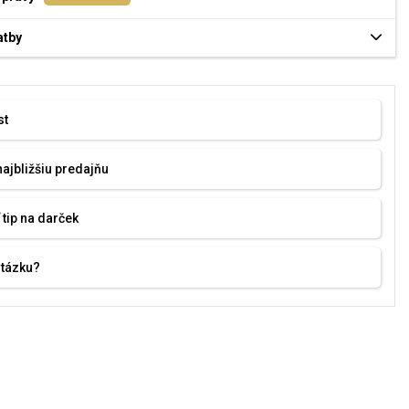
atby
st
najbližšiu predajňu
 tip na darček
otázku?