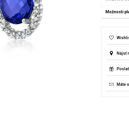
Možnosti pl
Wishli
Nájsť 
Poslať
Máte 