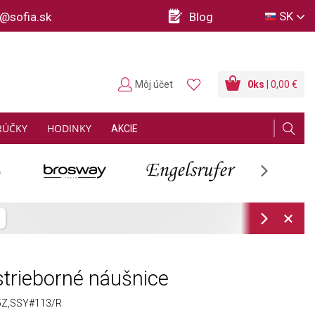
SK
o@sofia.sk
Blog
Môj účet
0
ks
| 0,00 €
RÚČKY
HODINKY
AKCIE
Next
ov
Zistiť viac
Next
trieborné náušnice
Z,SSY#113/R