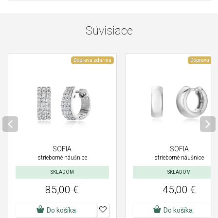
Súvisiace
Doprava zdarma
Doprava zd
SOFIA
SOFIA
strieborné náušnice
strieborné náušnice
SKLADOM
SKLADOM
85,00 €
45,00 €
Do košíka
Do košíka