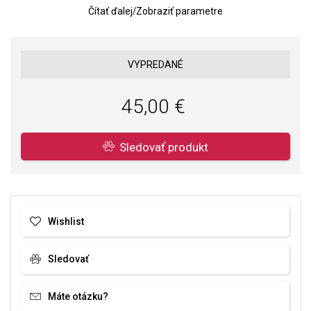
Čítať ďalej
/
Zobraziť parametre
Rozmery náušnice: 12 x 12 mm.
Kvalita materiálov a spracovania je pre nás prvoradá. Povrchová
úprava a osadenie akostných kameňov a perál spĺňa náročné
VYPREDANÉ
požiadavky.
45,00 €
Sledovať produkt
Wishlist
Sledovať
Máte otázku?