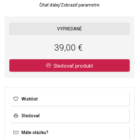
Čítať ďalej
/
Zobraziť parametre
Kvalita materiálov a spracovania je pre nás prvoradá. Povrchová
úprava a osadenie akostných kameňov a perál spĺňa náročné
požiadavky.
VYPREDANÉ
39,00 €
Sledovať produkt
Wishlist
Sledovať
Máte otázku?