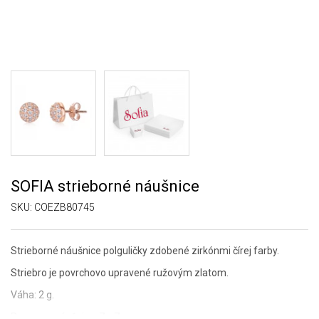
SOFIA strieborné náušnice
SKU:
COEZB80745
Strieborné náušnice polguličky zdobené zirkónmi čírej farby.
Striebro je povrchovo upravené ružovým zlatom.
Váha: 2 g.
Rozmery náušnice: 7 x 7 mm.