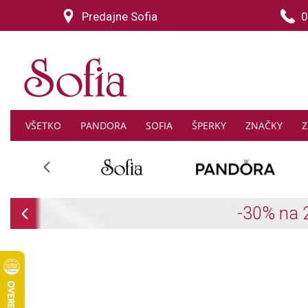
Predajne Sofia
0
VŠETKO
PANDORA
SOFIA
ŠPERKY
ZNAČKY
Z
Previous
Previous