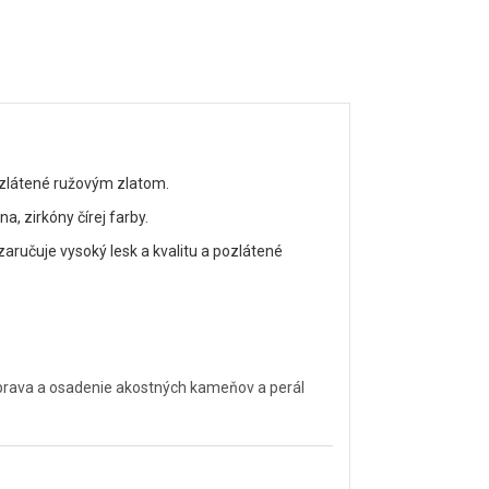
ozlátené ružovým zlatom.
, zirkóny čírej farby.
aručuje vysoký lesk a kvalitu a pozlátené
úprava a osadenie akostných kameňov a perál