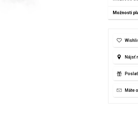
Možnosti pl
Wishli
Nájsť 
Poslať
Máte 