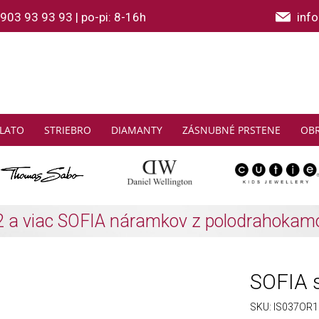
903 93 93 93
|
po-pi: 8-16h
inf
LATO
STRIEBRO
DIAMANTY
ZÁSNUBNÉ PRSTENE
OB
THOMAS SABO: Zbierajte a ušetrite
Zistiť viac
SOFIA s
SKU:
IS037OR