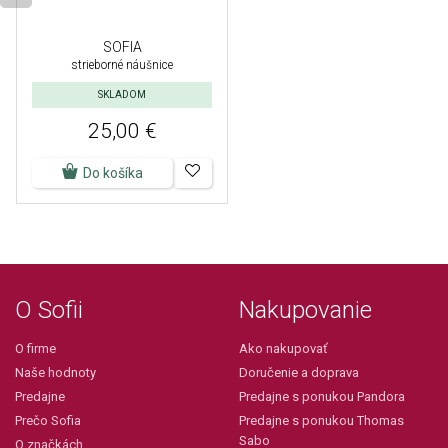
SOFIA
strieborné náušnice
SKLADOM
25,00 €
Do košíka
O Sofii
Nakupovanie
O firme
Ako nakupovať
Naše hodnoty
Doručenie a doprava
Predajne
Predajne s ponukou Pandora
Prečo Sofia
Predajne s ponukou Thomas
Sabo
O značkách