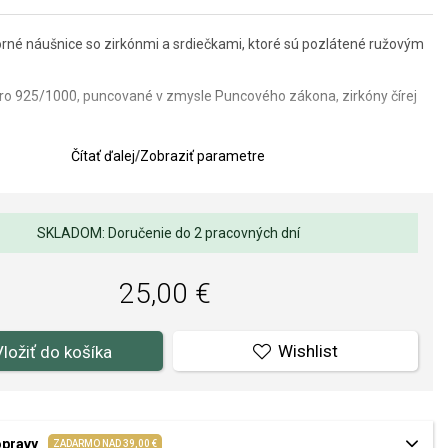
rné náušnice so zirkónmi a srdiečkami, ktoré sú pozlátené ružovým
ebro 925/1000, puncované v zmysle Puncového zákona, zirkóny čírej
vrchovo upravené platinovým kovom rhódiom, ktoré zaručuje vysoký
Čítať ďalej
/
Zobraziť parametre
 a pozlátené ružovým zlatom 585/1000.
ice: 8 x 8 mm
SKLADOM: Doručenie do 2 pracovných dní
lov a spracovania je pre nás prvoradá. Povrchová úprava a osadenie
25,00 €
ňov a perál spĺňa náročné požiadavky.
Wishlist
Vložiť do košíka
opravy
ZADARMO NAD 39,00 €