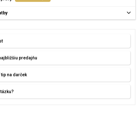
atby
st
najbližšiu predajňu
 tip na darček
otázku?