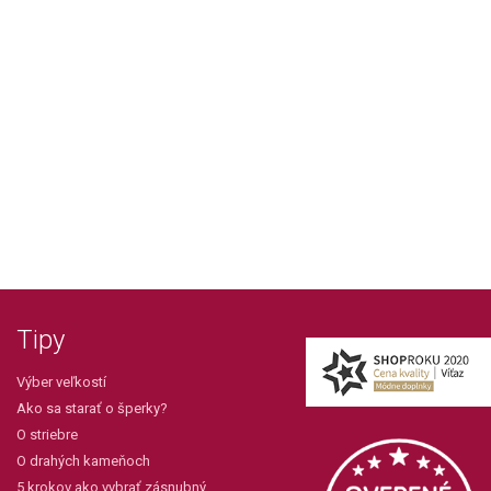
Tipy
Výber veľkostí
Ako sa starať o šperky?
O striebre
O drahých kameňoch
5 krokov ako vybrať zásnubný