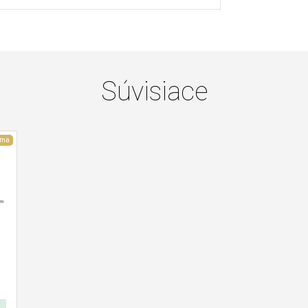
Súvisiace
rma