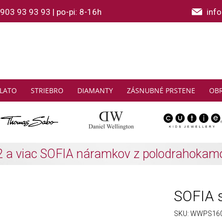
903 93 93 93
|
po-pi: 8-16h
inf
LATO
STRIEBRO
DIAMANTY
ZÁSNUBNÉ PRSTENE
OB
THOMAS SABO: Zbierajte a ušetrite
Zistiť viac
SOFIA s
SKU:
WWPS160