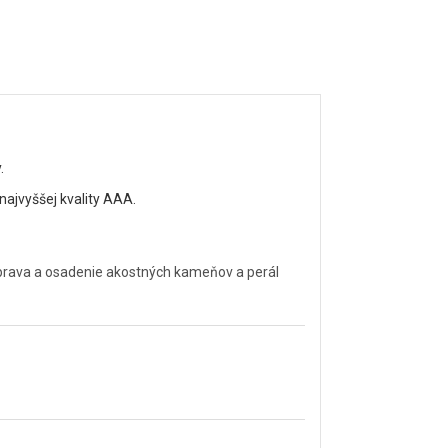
.
ajvyššej kvality AAA.
úprava a osadenie akostných kameňov a perál