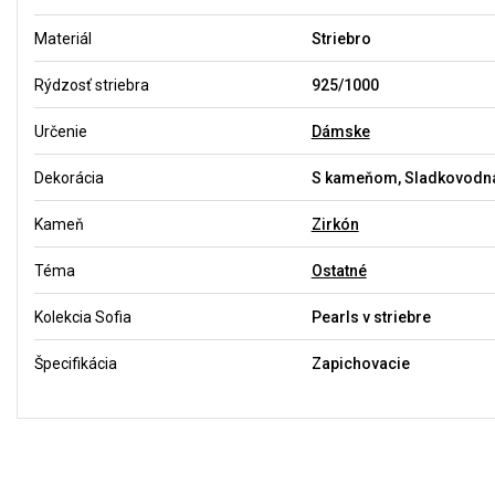
Materiál
Striebro
Rýdzosť striebra
925/1000
Určenie
Dámske
Dekorácia
S kameňom, Sladkovodná
Kameň
Zirkón
Téma
Ostatné
Kolekcia Sofia
Pearls v striebre
Špecifikácia
Zapichovacie