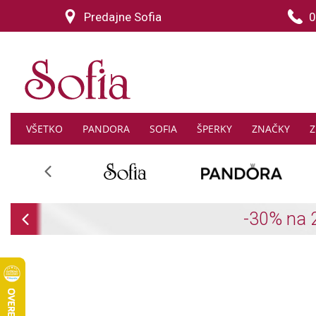
Predajne Sofia
0
VŠETKO
PANDORA
SOFIA
ŠPERKY
ZNAČKY
Z
Previous
Previous