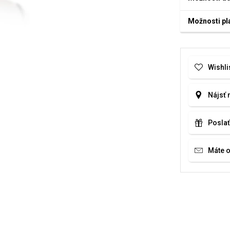
Možnosti pl
Wishli
Nájsť 
Poslať
Máte 