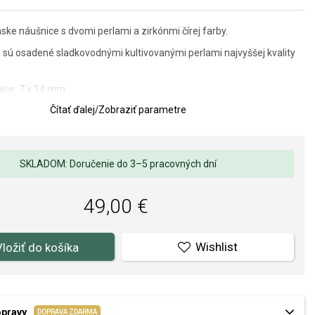
ke náušnice s dvomi perlami a zirkónmi čírej farby.
sú osadené sladkovodnými kultivovanými perlami najvyššej kvality
ice: 7 x 14 mm
Čítať ďalej
/
Zobraziť parametre
lov a spracovania je pre nás prvoradá. Povrchová úprava a osadenie
ňov a perál spĺňa náročné požiadavky.
SKLADOM: Doručenie do 3–5 pracovných dní
49,00 €
Wishlist
Vložiť do košíka
opravy
DOPRAVA ZDARMA