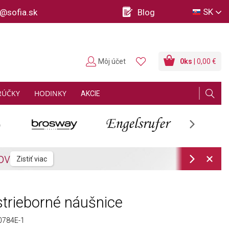
SK
o@sofia.sk
Blog
Môj účet
0
ks
| 0,00 €
RÚČKY
HODINKY
AKCIE
Next
Next
trieborné náušnice
784E-1