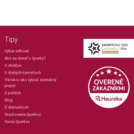
Tipy
Výber veľkostí
Ako sa starať o šperky?
O striebre
O drahých kameňoch
5 krokov ako vybrať zásnubný
prsteň
O perlách
Blog
O diamantoch
Gravírovanie šperkov
Servis šperkov