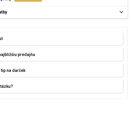
atby
st
najbližšiu predajňu
 tip na darček
otázku?