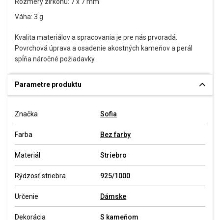
Rozmery zirkónu: 7 x 7 mm
Váha: 3 g
Kvalita materiálov a spracovania je pre nás prvoradá.
Povrchová úprava a osadenie akostných kameňov a perál
spĺňa náročné požiadavky.
Parametre produktu
Značka
Sofia
Farba
Bez farby
Materiál
Striebro
Rýdzosť striebra
925/1000
Určenie
Dámske
Dekorácia
S kameňom