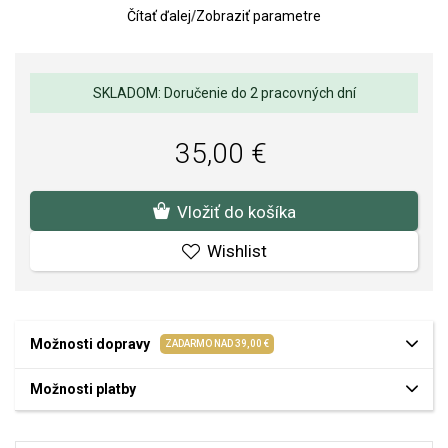
Čítať ďalej
/
Zobraziť parametre
Rozmery zirkónu: 7 x 7 mm
Váha: 3 g
Kvalita materiálov a spracovania je pre nás prvoradá. Povrchová
SKLADOM: Doručenie do 2 pracovných dní
úprava a osadenie akostných kameňov a perál spĺňa náročné
požiadavky.
35,00 €
Vložiť do košíka
Wishlist
Možnosti dopravy
ZADARMO NAD 39,00 €
Možnosti platby