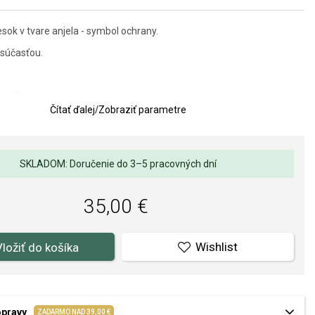
esok v tvare anjela - symbol ochrany.
súčasťou.
0 x 15 mm s úchytom.
Čítať ďalej
/
Zobraziť parametre
lov a spracovania je pre nás prvoradá. Povrchová úprava a osadenie
ňov a perál spĺňa náročné požiadavky.
SKLADOM: Doručenie do 3–5 pracovných dní
35,00 €
Wishlist
Vložiť do košíka
opravy
ZADARMO NAD 39,00 €