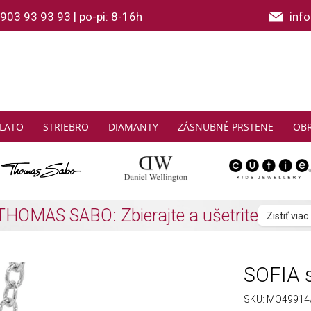
903 93 93 93
|
po-pi: 8-16h
inf
LATO
STRIEBRO
DIAMANTY
ZÁSNUBNÉ PRSTENE
OB
2 a viac SOFIA náramkov z polodrahokam
SOFIA s
SKU:
MO49914