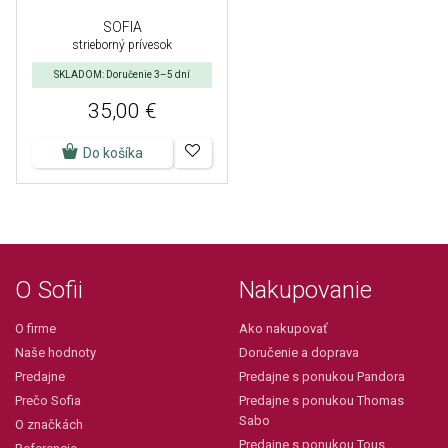
SOFIA
strieborný prívesok
SKLADOM: Doručenie 3–5 dní
35,00 €
Do košíka
O Sofii
Nakupovanie
O firme
Ako nakupovať
Naše hodnoty
Doručenie a doprava
Predajne
Predajne s ponukou Pandora
Prečo Sofia
Predajne s ponukou Thomas
Sabo
O značkách
Predajne s ponukou Tous