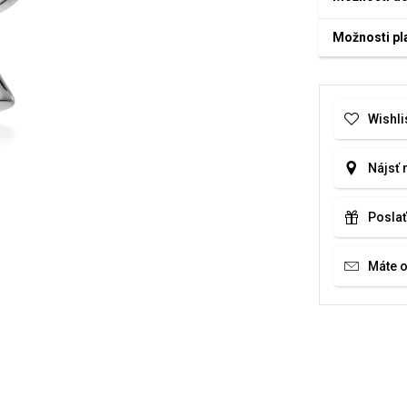
Možnosti pl
Wishli
Nájsť 
Poslať
Máte 