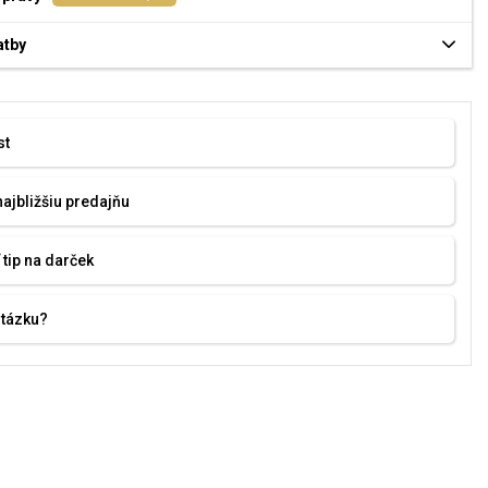
atby
st
najbližšiu predajňu
 tip na darček
otázku?