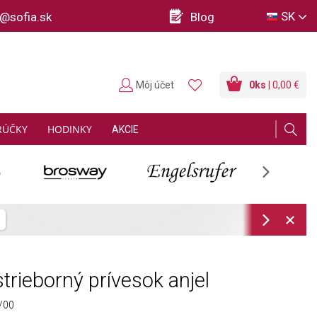
SK
o@sofia.sk
Blog
Môj účet
0
ks
| 0,00 €
RÚČKY
HODINKY
AKCIE
Next
ov
Zistiť viac
Next
trieborný prívesok anjel
/00