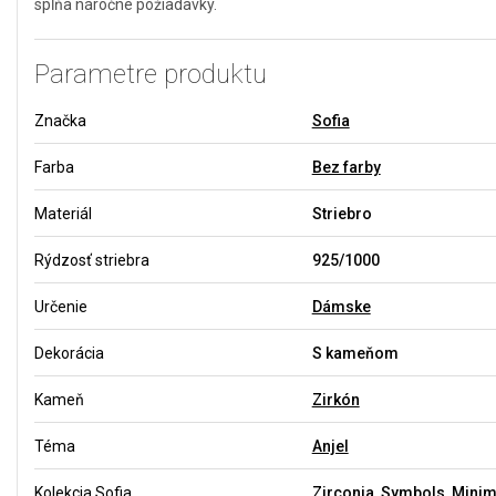
spĺňa náročné požiadavky.
Parametre produktu
Značka
Sofia
Farba
Bez farby
Materiál
Striebro
Rýdzosť striebra
925/1000
Určenie
Dámske
Dekorácia
S kameňom
Kameň
Zirkón
Téma
Anjel
Kolekcia Sofia
Zirconia, Symbols, Minim