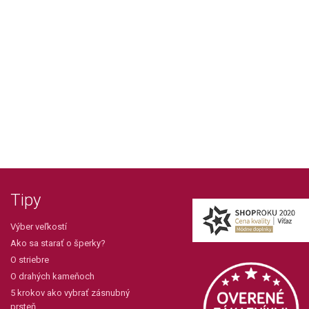
Tipy
Výber veľkostí
Ako sa starať o šperky?
O striebre
O drahých kameňoch
5 krokov ako vybrať zásnubný
prsteň