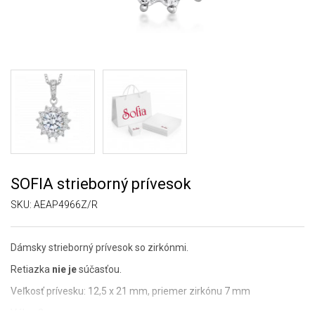
SOFIA strieborný prívesok
SKU:
AEAP4966Z/R
Dámsky strieborný prívesok so zirkónmi.
Retiazka
nie je
súčasťou.
Veľkosť prívesku: 12,5 x 21 mm, priemer zirkónu 7 mm
Váha: 2 g