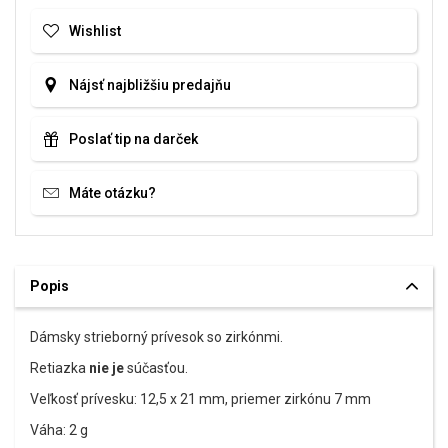
Wishlist
Nájsť najbližšiu predajňu
Poslať tip na darček
Máte otázku?
Popis
Dámsky strieborný prívesok so zirkónmi.
Retiazka
nie je
súčasťou.
Veľkosť prívesku: 12,5 x 21 mm, priemer zirkónu 7 mm
Váha: 2 g