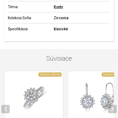
Téma
Kvety
Kolekcia Sofia
Zirconia
Špecifikácia
klasické
Súvisiace
Doprava zdarma
Doprava zd