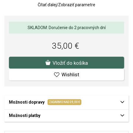
Čítať ďalej
/
Zobraziť parametre
Kvalita materiálov a spracovania je pre nás prvoradá. Povrchová
úprava a osadenie akostných kameňov a perál spĺňa náročné
požiadavky.
SKLADOM: Doručenie do 2 pracovných dní
35,00 €
Vložiť do košíka
Wishlist
Možnosti dopravy
ZADARMO NAD 39,00 €
Možnosti platby