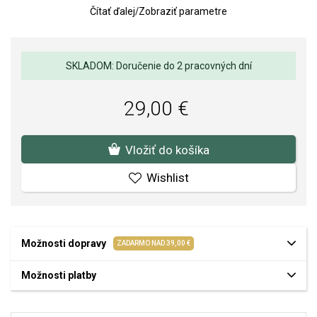
Šperky PEARLS sú osadené sladkovodnými kultivovanými perlami
Čítať ďalej
/
Zobraziť parametre
najvyššej kvality AAA.
Retiazka nie je súčasťou.
Veľkosť prívesku: 10 x 21 mm, veľkosť perly 8 mm
SKLADOM: Doručenie do 2 pracovných dní
Váha: 2 g
29,00 €
Kvalita materiálov a spracovania je pre nás prvoradá. Povrchová
úprava a osadenie akostných kameňov a perál spĺňa náročné
požiadavky.
Vložiť do košíka
Wishlist
Možnosti dopravy
ZADARMO NAD 39,00 €
Možnosti platby