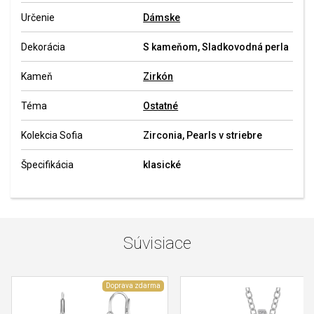
Určenie
Dámske
Dekorácia
S kameňom, Sladkovodná perla
Kameň
Zirkón
Téma
Ostatné
Kolekcia Sofia
Zirconia, Pearls v striebre
Špecifikácia
klasické
Súvisiace
Doprava zdarma