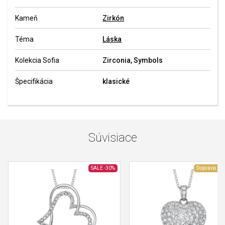
Kameň
Zirkón
Téma
Láska
Kolekcia Sofia
Zirconia, Symbols
Špecifikácia
klasické
Súvisiace
SALE
-30%
Doprava zd