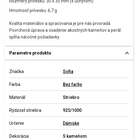
Rozmery prívesku: 30 x 35 mm (s úchytom)
Hmotnosť prívesku: 6,7 g
Kvalita materiálov a spracovania je pre nás prvoradá.
Povrchová úprava a osadenie akostných kameňov a perál
spĺňa náročné požiadavky.
Parametre produktu
Značka
Sofia
Farba
Bez farby
Materiál
Striebro
Rýdzosť striebra
925/1000
Určenie
Dámske
Dekorácia
S kameňom