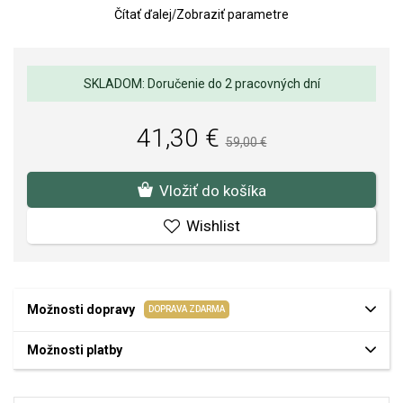
Čítať ďalej
/
Zobraziť parametre
Rozmery prívesku: 30 x 35 mm (s úchytom)
Hmotnosť prívesku: 6,7 g
Kvalita materiálov a spracovania je pre nás prvoradá. Povrchová
SKLADOM: Doručenie do 2 pracovných dní
úprava a osadenie akostných kameňov a perál spĺňa náročné
požiadavky.
41,30 €
59,00 €
Vložiť do košíka
Wishlist
Možnosti dopravy
DOPRAVA ZDARMA
Možnosti platby