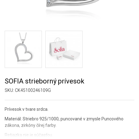
SOFIA strieborný prívesok
SKU:
CK45100246109G
Prívesok v tvare srdca.
Materiál: Striebro 925/1000, puncované v zmysle Puncového
zákona, zirkóny čírej farby.
Retiazka nie je súčasťou.