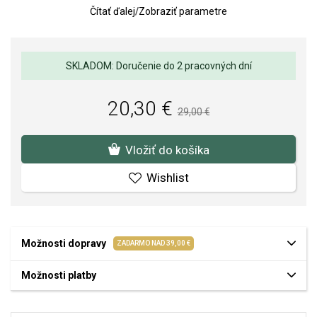
Čítať ďalej
/
Zobraziť parametre
Kvalita materiálov a spracovania je pre nás prvoradá. Povrchová
úprava a osadenie akostných kameňov a perál spĺňa náročné
požiadavky.
SKLADOM: Doručenie do 2 pracovných dní
20,30 €
29,00 €
Vložiť do košíka
Wishlist
Možnosti dopravy
ZADARMO NAD 39,00 €
Možnosti platby