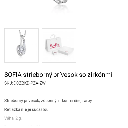
SOFIA strieborný prívesok so zirkónmi
SKU:
DOZBKD-PZA-ZW
Strieborný prívesok, zdobený zirkónmi čírej farby.
Retiazka
nie je
súčasťou.
Váha: 2 g.
Rozmer cca: 10 x 23 mm.