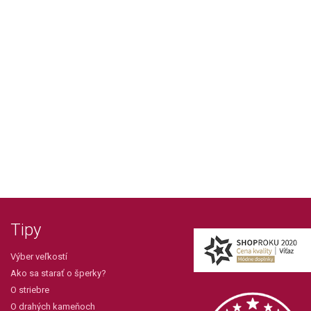
Tipy
Výber veľkostí
Ako sa starať o šperky?
O striebre
O drahých kameňoch