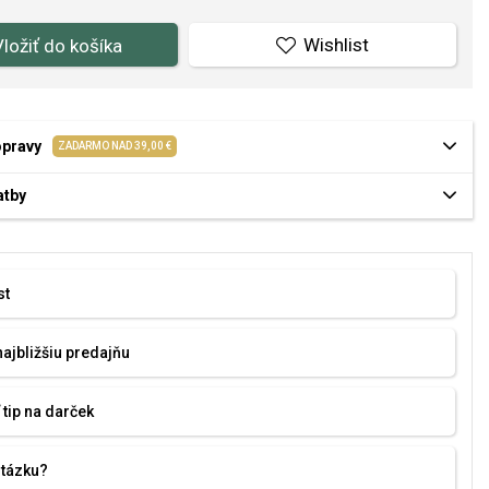
Wishlist
Vložiť do košíka
opravy
ZADARMO NAD 39,00 €
atby
st
najbližšiu predajňu
 tip na darček
otázku?