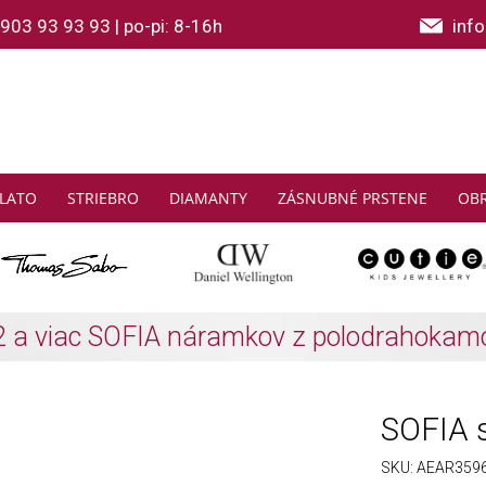
903 93 93 93
|
po-pi: 8-16h
inf
LATO
STRIEBRO
DIAMANTY
ZÁSNUBNÉ PRSTENE
OB
THOMAS SABO: Zbierajte a ušetrite
Zistiť viac
SOFIA s
SKU:
AEAR359