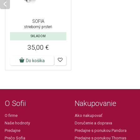
SOFIA
strieborný prsteň
SKLADOM
35,00 €
Do košíka
O Sofii
Nakupovanie
O firme
Ako nakupovať
Naše hodnoty
Doručenie a doprava
Predajne
Predajne s ponukou Pandora
Prečo Sofia
Predajne s ponukou Thomas