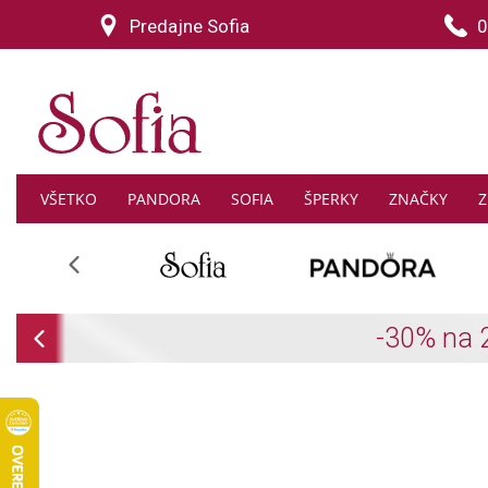
Predajne Sofia
0
VŠETKO
PANDORA
SOFIA
ŠPERKY
ZNAČKY
Z
Previous
Previous