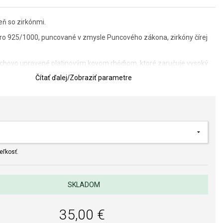
eň so zirkónmi.
ebro 925/1000, puncované v zmysle Puncového zákona, zirkóny čírej
vrchovo upravené platinovým kovom rhódiom, ktoré zaručuje vysoký
Čítať ďalej
/
Zobraziť parametre
ntu: 7 x 13 mm.
 určenie veľkosti prsteňa
lov a spracovania je pre nás prvoradá. Povrchová úprava a osadenie
eľkosť.
ňov a perál spĺňa náročné požiadavky.
SKLADOM
35,00 €