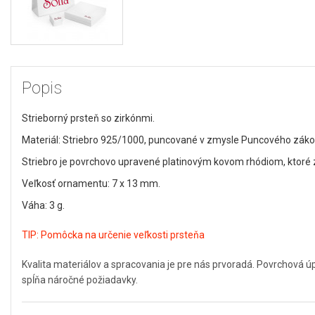
Popis
Strieborný prsteň so zirkónmi.
Materiál: Striebro 925/1000, puncované v zmysle Puncového zákona
Striebro je povrchovo upravené platinovým kovom rhódiom, ktoré za
Veľkosť ornamentu: 7 x 13 mm.
Váha: 3 g.
TIP:
Pomôcka na určenie veľkosti prsteňa
Kvalita materiálov a spracovania je pre nás prvoradá. Povrchová 
spĺňa náročné požiadavky.