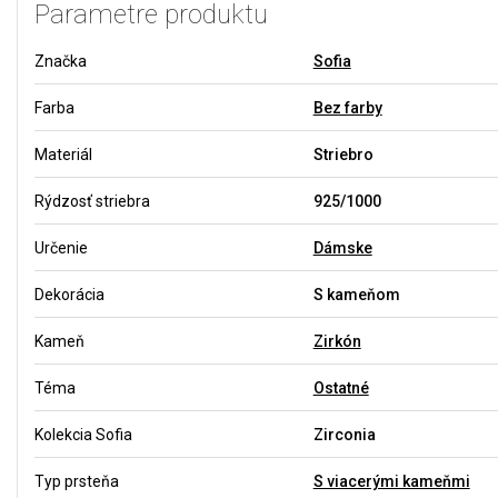
Parametre produktu
Značka
Sofia
Farba
Bez farby
Materiál
Striebro
Rýdzosť striebra
925/1000
Určenie
Dámske
Dekorácia
S kameňom
Kameň
Zirkón
Téma
Ostatné
Kolekcia Sofia
Zirconia
Typ prsteňa
S viacerými kameňmi