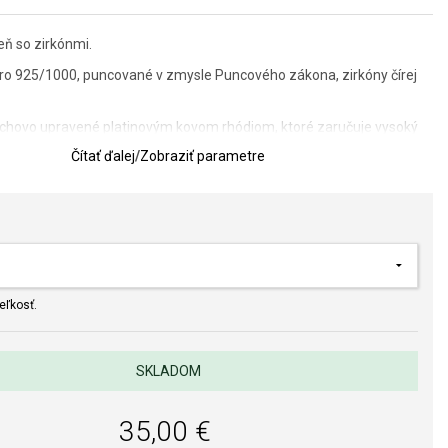
eň so zirkónmi.
ebro 925/1000, puncované v zmysle Puncového zákona, zirkóny čírej
vrchovo upravené platinovým kovom rhódiom, ktoré zaručuje vysoký
Čítať ďalej
/
Zobraziť parametre
ntu: 7 x 13 mm.
 určenie veľkosti prsteňa
lov a spracovania je pre nás prvoradá. Povrchová úprava a osadenie
eľkosť.
ňov a perál spĺňa náročné požiadavky.
SKLADOM
35,00 €