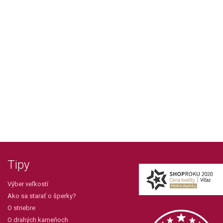
Tipy
Výber veľkostí
Ako sa starať o šperky?
O striebre
O drahých kameňoch