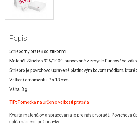
Popis
Strieborný prsteň so zirkónmi.
Materiál: Striebro 925/1000, puncované v zmysle Puncového zákona
Striebro je povrchovo upravené platinovým kovom rhódiom, ktoré za
Veľkosť ornamentu: 7 x 13 mm.
Váha: 3 g.
TIP:
Pomôcka na určenie veľkosti prsteňa
Kvalita materiálov a spracovania je pre nás prvoradá. Povrchová 
spĺňa náročné požiadavky.