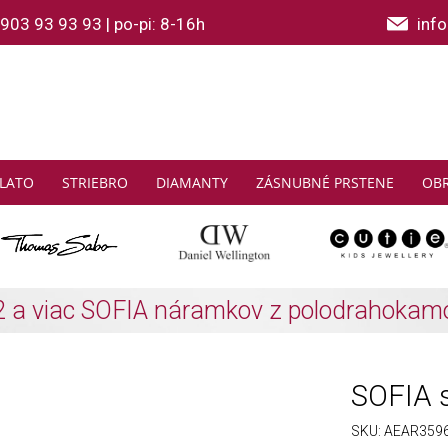
903 93 93 93
|
po-pi: 8-16h
inf
LATO
STRIEBRO
DIAMANTY
ZÁSNUBNÉ PRSTENE
OB
THOMAS SABO: Zbierajte a ušetrite
Zistiť viac
SOFIA s
SKU:
AEAR359