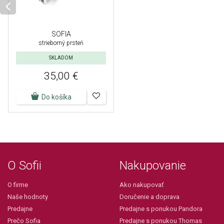
SOFIA
strieborný prsteň
SKLADOM
35,00 €
Do košíka
O Sofii
Nakupovanie
O firme
Ako nakupovať
Naše hodnoty
Doručenie a doprava
Predajne
Predajne s ponukou Pandora
Prečo Sofia
Predajne s ponukou Thomas