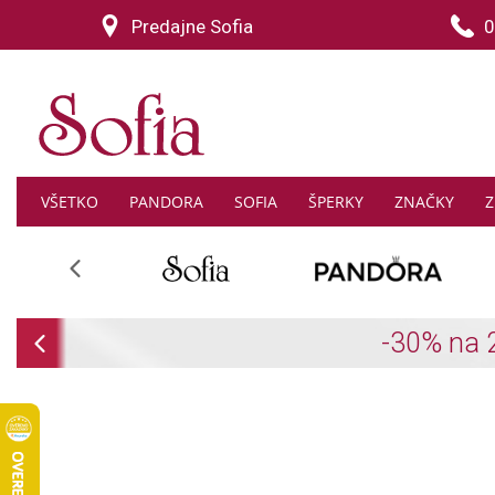
Predajne Sofia
0
VŠETKO
PANDORA
SOFIA
ŠPERKY
ZNAČKY
Z
Previous
Previous