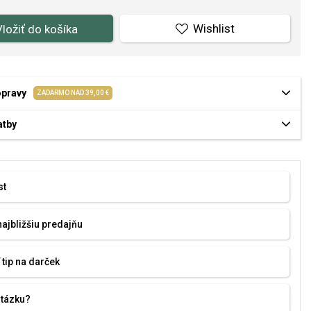
Wishlist
Vložiť do košíka
opravy
ZADARMO NAD 39,00 €
atby
st
najbližšiu predajňu
 tip na darček
otázku?