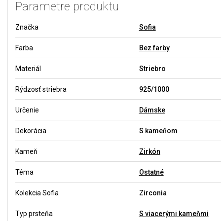
Parametre produktu
Značka
Sofia
Farba
Bez farby
Materiál
Striebro
Rýdzosť striebra
925/1000
Určenie
Dámske
Dekorácia
S kameňom
Kameň
Zirkón
Téma
Ostatné
Kolekcia Sofia
Zirconia
Typ prsteňa
S viacerými kameňmi