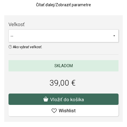
Čítať ďalej
/
Zobraziť parametre
Kvalita materiálov a spracovania je pre nás prvoradá. Povrchová
úprava a osadenie akostných kameňov a perál spĺňa náročné
Veľkosť
požiadavky.
Ako vybrať veľkosť.
SKLADOM
39,00 €
Vložiť do košíka
Wishlist