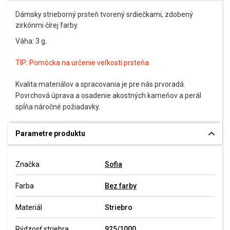
Dámsky strieborný prsteň tvorený srdiečkami, zdobený
zirkónmi čírej farby.
Váha: 3 g.
TIP:
Pomôcka na určenie veľkosti prsteňa
Kvalita materiálov a spracovania je pre nás prvoradá.
Povrchová úprava a osadenie akostných kameňov a perál
spĺňa náročné požiadavky.
Parametre produktu
Značka
Sofia
Farba
Bez farby
Materiál
Striebro
Rýdzosť striebra
925/1000