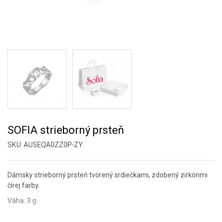
SOFIA strieborný prsteň
SKU:
AUSEQA0ZZ0P-ZY
Dámsky strieborný prsteň tvorený srdiečkami, zdobený zirkónmi
čírej farby.
Váha: 3 g.
TIP:
Pomôcka na určenie veľkosti prsteňa