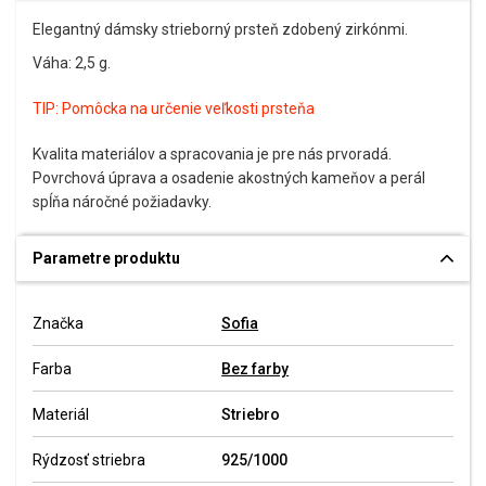
Elegantný dámsky strieborný prsteň zdobený zirkónmi.
Váha: 2,5 g.
TIP:
Pomôcka na určenie veľkosti prsteňa
Kvalita materiálov a spracovania je pre nás prvoradá.
Povrchová úprava a osadenie akostných kameňov a perál
spĺňa náročné požiadavky.
Parametre produktu
Značka
Sofia
Farba
Bez farby
Materiál
Striebro
Rýdzosť striebra
925/1000