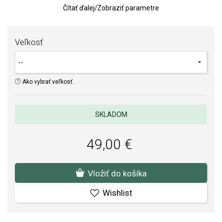
Čítať ďalej
/
Zobraziť parametre
Kvalita materiálov a spracovania je pre nás prvoradá. Povrchová
úprava a osadenie akostných kameňov a perál spĺňa náročné
požiadavky.
Veľkosť
Ako vybrať veľkosť.
SKLADOM
49,00 €
Vložiť do košíka
Wishlist