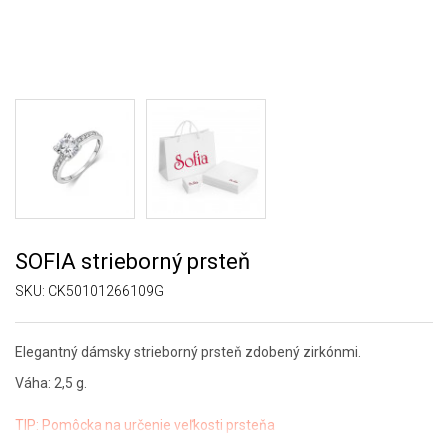
SOFIA strieborný prsteň
SKU:
CK50101266109G
Elegantný dámsky strieborný prsteň zdobený zirkónmi.
Váha: 2,5 g.
TIP:
Pomôcka na určenie veľkosti prsteňa