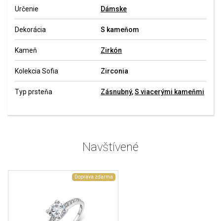
Určenie
Dámske
Dekorácia
S kameňom
Kameň
Zirkón
Kolekcia Sofia
Zirconia
Typ prsteňa
Zásnubný
,
S viacerými kameňmi
Navštívené
Doprava zdarma