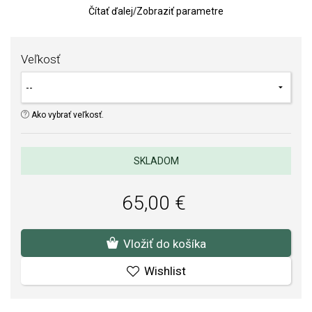
Čítať ďalej
/
Zobraziť parametre
TIP:
Pomôcka na určenie veľkosti prsteňa
Kvalita materiálov a spracovania je pre nás prvoradá. Povrchová
Veľkosť
úprava a osadenie akostných kameňov a perál spĺňa náročné
požiadavky.
Ako vybrať veľkosť.
SKLADOM
65,00 €
Vložiť do košíka
Wishlist