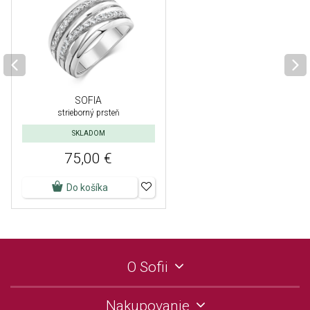
SOFIA
strieborný prsteň
SKLADOM
75,00 €
Do košíka
O Sofii
Nakupovanie