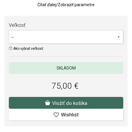
Čítať ďalej
/
Zobraziť parametre
TIP:
Pomôcka na určenie veľkosti prsteňa
Kvalita materiálov a spracovania je pre nás prvoradá. Povrchová
Veľkosť
úprava a osadenie akostných kameňov a perál spĺňa náročné
požiadavky.
Ako vybrať veľkosť.
SKLADOM
75,00 €
Vložiť do košíka
Wishlist