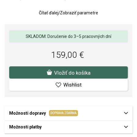
Dizajn tvorí trojica prepojených línií v rôznych povrchových
Čítať ďalej
/
Zobraziť parametre
úpravách – hladká pozlátená línia, strieborný detail a pás osadený
trblietavými zirkónmi. Kontrast materiálov a textúr vytvára
elegantnú hru svetla, vďaka ktorej náušnice pôsobia luxusne a
sofistikovane.
SKLADOM: Doručenie do 3–5 pracovných dní
Vďaka výraznejšiemu vzhľadu sú ideálne ako samostatný
doplnok, no zároveň sa dajú jednoducho kombinovať s ďalšími
159,00 €
šperkami v strieborných aj zlatých tónoch. Perfektne doplnia
každodenný outfit aj elegantný večerný styling.
Rozmer náušníc: 17,5 × 6,5 mm.
Vložiť do košíka
Váha: 5 g.
Wishlist
Možnosti dopravy
DOPRAVA ZDARMA
Možnosti platby