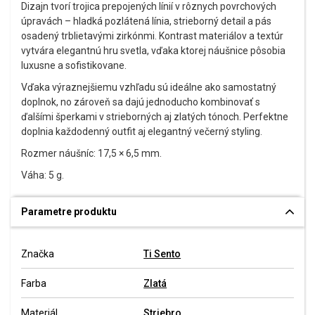
Dizajn tvorí trojica prepojených línií v rôznych povrchových
úpravách – hladká pozlátená línia, strieborný detail a pás
osadený trblietavými zirkónmi. Kontrast materiálov a textúr
vytvára elegantnú hru svetla, vďaka ktorej náušnice pôsobia
luxusne a sofistikovane.
Vďaka výraznejšiemu vzhľadu sú ideálne ako samostatný
doplnok, no zároveň sa dajú jednoducho kombinovať s
ďalšími šperkami v strieborných aj zlatých tónoch. Perfektne
doplnia každodenný outfit aj elegantný večerný styling.
Rozmer náušníc: 17,5 × 6,5 mm.
Váha: 5 g.
Parametre produktu
Značka
Ti Sento
Farba
Zlatá
Materiál
Striebro