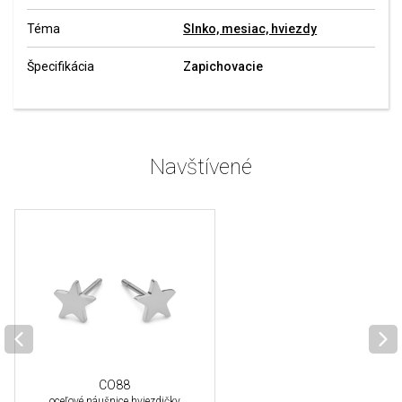
Téma
Slnko, mesiac, hviezdy
Špecifikácia
Zapichovacie
Navštívené
CO88
oceľové náušnice hviezdičky